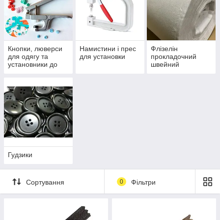
Кнопки, люверси
Намистини і прес
Флізелін
для одягу та
для установки
прокладочний
установники до
швейний
них
Гудзики
Сортування
0
Фільтри