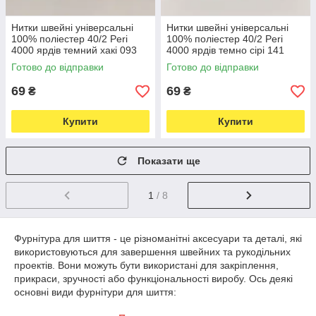
Нитки швейні універсальні
Нитки швейні універсальні
100% поліестер 40/2 Peri
100% поліестер 40/2 Peri
4000 ярдів темний хакі 093
4000 ярдів темно сірі 141
(6684)
(6763)
Готово до відправки
Готово до відправки
69
69
₴
₴
Купити
Купити
Показати ще
1
/ 8
Фурнітура для шиття - це різноманітні аксесуари та деталі, які
використовуються для завершення швейних та рукодільних
проектів. Вони можуть бути використані для закріплення,
прикраси, зручності або функціональності виробу. Ось деякі
основні види фурнітури для шиття:
Кнопки: Кнопки можуть бути використані для застібок на