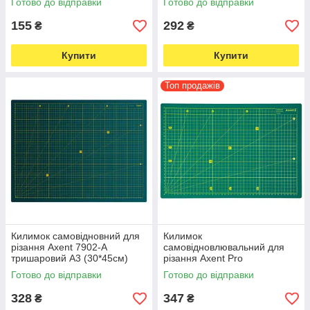
Готово до відправки
Готово до відправки
155
292
₴
₴
Купити
Купити
Топ продажів
Килимок самовідновний для
Килимок
різання Axent 7902-A
самовідновлювальний для
тришаровий А3 (30*45см)
різання Axent Pro
(5752)
п'ятишаровий 7906-A, А3
Готово до відправки
Готово до відправки
(6088)
328
347
₴
₴