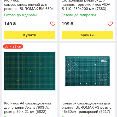
Килимок
Силіконовий килимок для
самовстановлюючий для
паяння, термокилимок AIDA
розкрою BUROMAX BM.6504
S-110, 280×200 мм (7383)
розмір 30 х 22 см (6218)
Готово до відправки
Готово до відправки
149
199
₴
₴
Купити
Купити
30 × 21 см
Килимок А4 самовідновний
Килимок самовідновний для
для різання Axent 7903-A,
різання BUROMAX А3 розмір
розмір 30 × 21 см (5822)
45х30см тришаровий (6217)