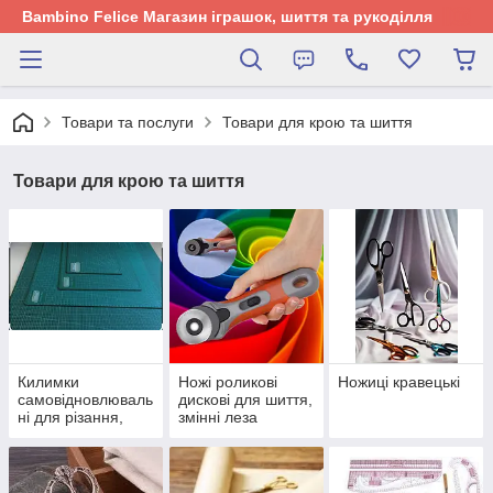
Bambino Felice Магазин іграшок, шиття та рукоділля
Товари та послуги
Товари для крою та шиття
Товари для крою та шиття
Килимки
Ножі роликові
Ножиці кравецькі
самовідновлюваль
дискові для шиття,
ні для різання,
змінні леза
макетний