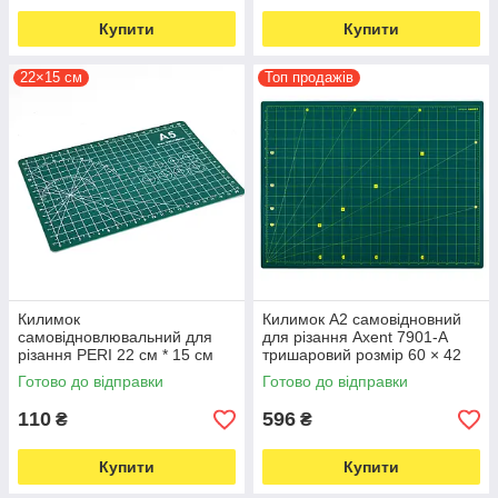
Купити
Купити
22×15 см
Топ продажів
Килимок
Килимок А2 самовідновний
самовідновлювальний для
для різання Axent 7901-A
різання PERI 22 см * 15 см
тришаровий розмір 60 × 42
тришаровий (7204)
см (5751)
Готово до відправки
Готово до відправки
110
596
₴
₴
Купити
Купити