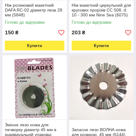
Ніж роликовий макетний
Ніж макетний циркульний для
DAFA RC-02 діаметр леза 28
кругових прорізів CС 508, d:
мм (5848)
10 - 300 мм Nine Sea (6075)
Готово до відправки
Готово до відправки
150
203
₴
₴
Купити
Купити
Змінне лезо ножа для
печворку діаметр 45 мм в
Запасне лезо ВОЛНА ножа
індивідуальній упаковці
для розкрою, 45 мм (6144)