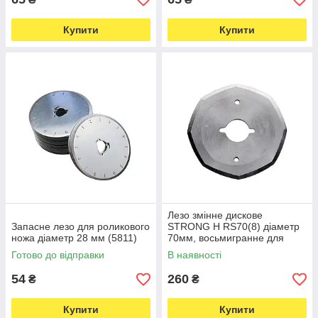
Купити
Купити
Лезо змінне дискове
Запасне лезо для роликового
STRONG H RS70(8) діаметр
ножа діаметр 28 мм (5811)
70мм, восьмигранне для
розкрійних електроножів
Готово до відправки
В наявності
(6911)
54
260
₴
₴
Купити
Купити