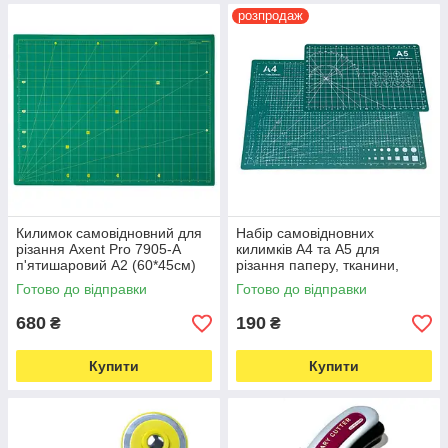
розпродаж
Килимок самовідновний для
Набір самовідновних
різання Axent Pro 7905-A
килимків А4 та А5 для
п'ятишаровий А2 (60*45см)
різання паперу, тканини,
(6007)
шкіри (7212)
Готово до відправки
Готово до відправки
680
190
₴
₴
Купити
Купити