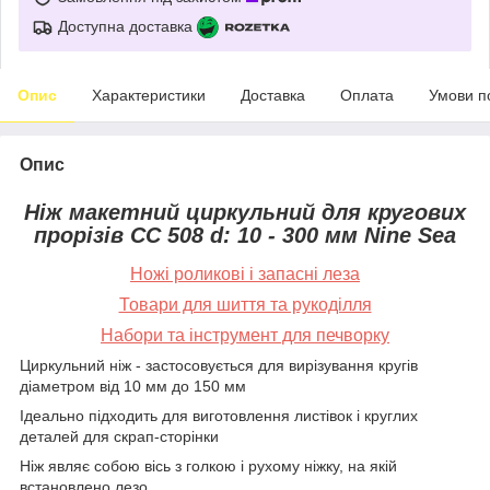
Доступна доставка
Опис
Характеристики
Доставка
Оплата
Умови п
Опис
Ніж макетний циркульний для кругових
прорізів CС 508 d: 10 - 300 мм Nine Sea
Ножі роликові і запасні леза
Товари для шиття та рукоділля
Набори та інструмент для печворку
Циркульний ніж - застосовується для вирізування кругів
діаметром від 10 мм до 150 мм
Ідеально підходить для виготовлення листівок і круглих
деталей для скрап-сторінки
Ніж являє собою вісь з голкою і рухому ніжку, на якій
встановлено лезо