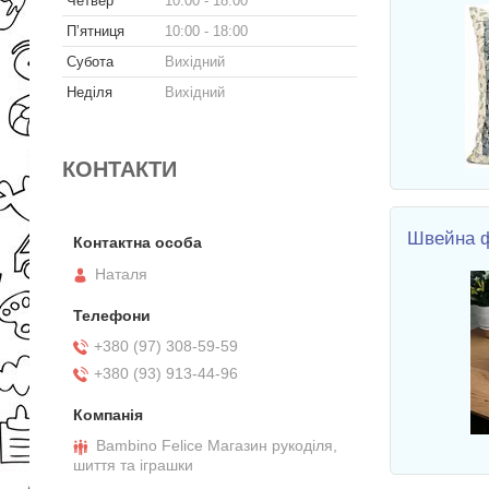
Четвер
10:00
18:00
Пʼятниця
10:00
18:00
Субота
Вихідний
Неділя
Вихідний
КОНТАКТИ
Швейна ф
Наталя
+380 (97) 308-59-59
+380 (93) 913-44-96
Bambino Felice Магазин рукоділя,
шиття та іграшки