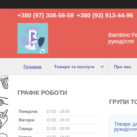
+380 (97) 308-59-59
+380 (93) 913-44-96
Bambino Fe
рукоділля
Головна
Товари та послуги
Про нас
ГРАФІК РОБОТИ
ГРУПИ Т
Понеділок
10:00
18:00
Вівторок
10:00
18:00
Товари дл
Середа
10:00
18:00
рукоділл