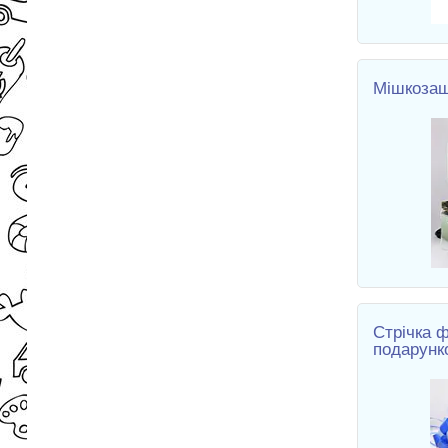
Мішкоза
Стрічка 
подарунк