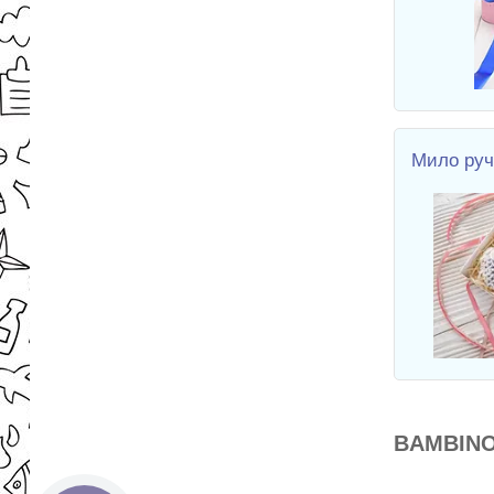
Мило руч
BAMBINO