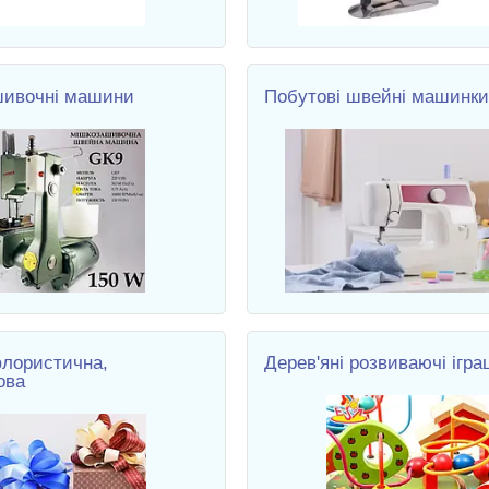
шивочні машини
Побутові швейні машинки
флористична,
Дерев'яні розвиваючі ігра
ова