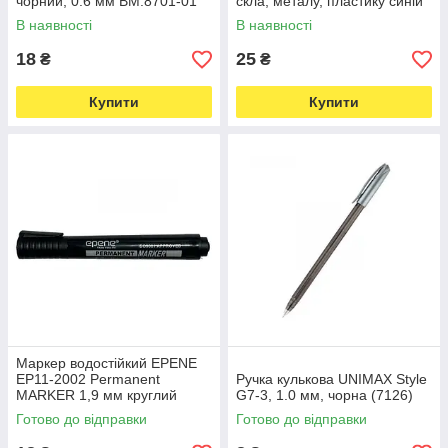
чорний, 0.6 мм BM.8701-01
скла, металу, пластику синій
(5939)
(7138)
В наявності
В наявності
18
25
₴
₴
Купити
Купити
Маркер водостійкий EPENE
EP11-2002 Permanent
Ручка кулькова UNIMAX Style
MARKER 1,9 мм круглий
G7-3, 1.0 мм, чорна (7126)
чорний (6677)
Готово до відправки
Готово до відправки