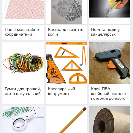
Папір масштабно-
Калька для зняття
Ножі та ножиці
координатний
копій
канцелярські
Гумки для грошей,
Креслярський
Клей ПВА,
скотч пакувальний
інструмент
клейовий пістолет
і стержні до нього