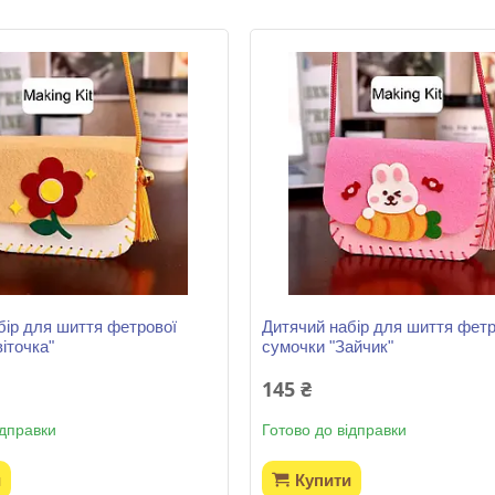
бір для шиття фетрової
Дитячий набір для шиття фетр
іточка"
сумочки "Зайчик"
145 ₴
ідправки
Готово до відправки
и
Купити