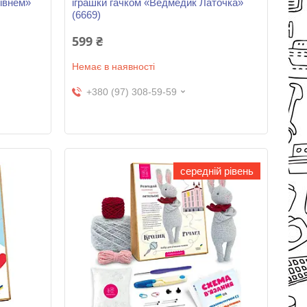
півнем»
іграшки гачком «Ведмедик Латочка»
(6669)
599 ₴
Немає в наявності
+380 (97) 308-59-59
середній рівень