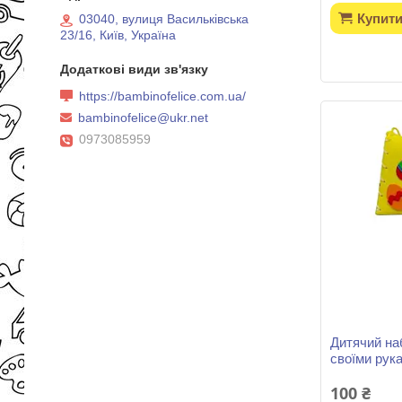
Купит
03040, вулиця Васильківська
23/16, Київ, Україна
https://bambinofelice.com.ua/
bambinofelice@ukr.net
0973085959
Дитячий на
своїми рук
100 ₴