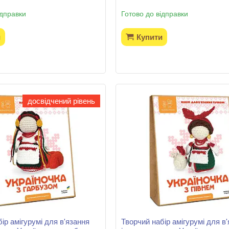
ідправки
Готово до відправки
и
Купити
досвідчений рівень
ір амігурумі для в'язання
Творчий набір амігурумі для в