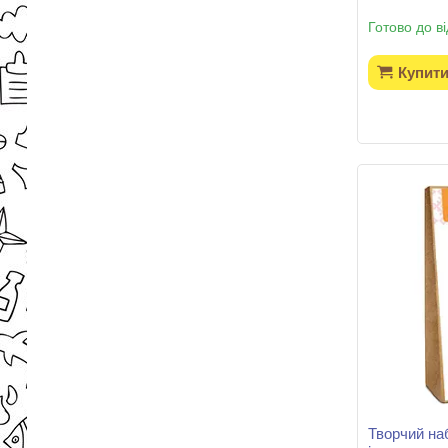
Готово до в
Купит
Творчий наб