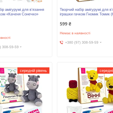
ір амігурумі для в'язання
Творчий набір амігурумі для в
чком «Каченя Сонечко»
іграшки гачком Гномик Томик (
599 ₴
Немає в наявності
вності
+380 (97) 308-59-59
) 308-59-59
середній рівень
середні