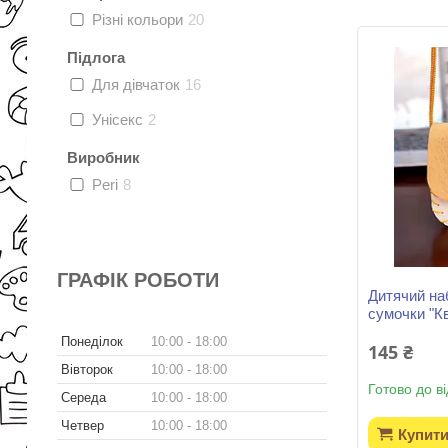
Різні кольори
20
Підлога
Для дівчаток
16
Унісекс
2
Виробник
Peri
8
ГРАФІК РОБОТИ
Дитячий на
сумочки "Кв
Понеділок
10:00
18:00
145 ₴
Вівторок
10:00
18:00
Готово до в
Середа
10:00
18:00
Четвер
10:00
18:00
Купит