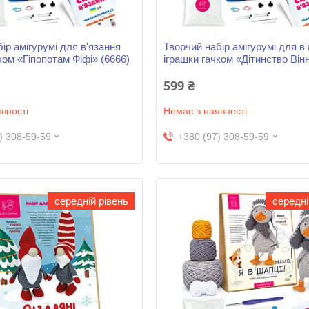
ір амігурумі для в'язання
Творчий набір амігурумі для в
ком «Гіпопотам Фіфі» (6666)
іграшки гачком «Дітинство Вінн
599 ₴
вності
Немає в наявності
) 308-59-59
+380 (97) 308-59-59
середній рівень
середні