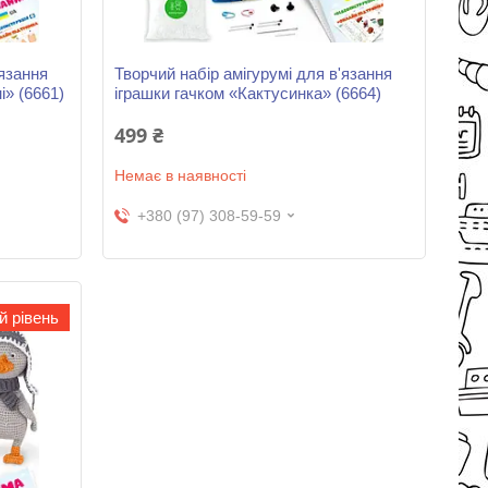
'язання
Творчий набір амігурумі для в'язання
і» (6661)
іграшки гачком «Кактусинка» (6664)
499 ₴
Немає в наявності
+380 (97) 308-59-59
й рівень