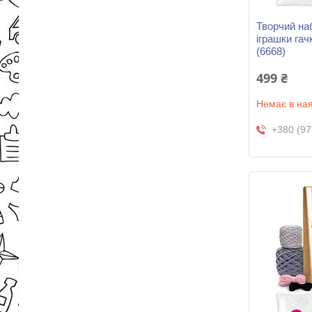
Творчий наб
іграшки га
(6668)
499 ₴
Немає в ная
+380 (97