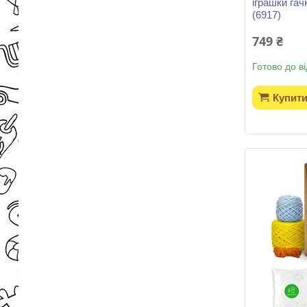
іграшки гач
(6917)
749 ₴
Готово до в
Купит