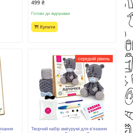
499 ₴
Готово до відправки
Купити
середній рівень
'язання
Творчий набір амігурумі для в'язання