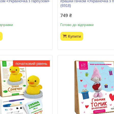
ком «Україночка з гарбузом»
іграшки гачком «Україночка з 
(6918)
749 ₴
ідправки
Готово до відправки
и
Купити
початковий рівень