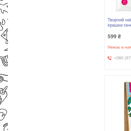
Творчий наб
іграшки гач
599 ₴
Немає в ная
+380 (97