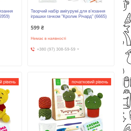
'язання
Творчий набір амігурумі для в'язання
6959)
іграшки гачком "Кролик Річард" (6665)
599 ₴
Немає в наявності
+380 (97) 308-59-59
й рівень
початковий рівень