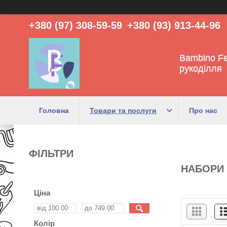
+380 (97) 308-59-59
+380 (93) 913-44-96
Bambino Fe
рукоділля
Головна
Товари та послуги
Про нас
ФІЛЬТРИ
НАБОРИ 
Ціна
Колір