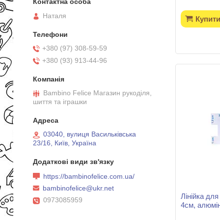
Наталя
Купит
+380 (97) 308-59-59
+380 (93) 913-44-96
Bambino Felice Магазин рукоділя,
шиття та іграшки
03040, вулиця Васильківська
23/16, Київ, Україна
https://bambinofelice.com.ua/
bambinofelice@ukr.net
Лінійка для
0973085959
4см, алюмін