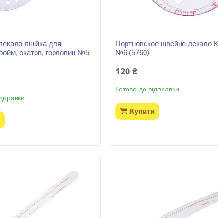
лекало лінійка для
Портновское швейне лекало 
ройм, окатов, горловин №5
№6 (5760)
120 ₴
Готово до відправки
ідправки
Купити
и