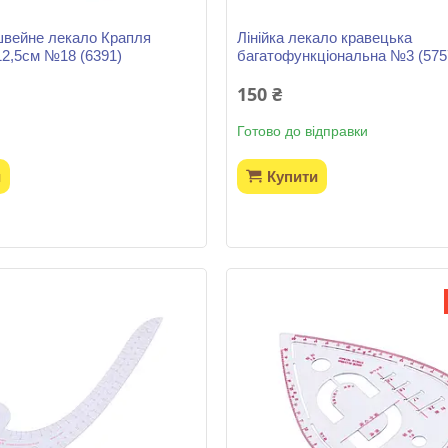
швейне лекало Крапля
Лінійка лекало кравецька
12,5см №18 (6391)
багатофункціональна №3 (575
150 ₴
Готово до відправки
и
Купити