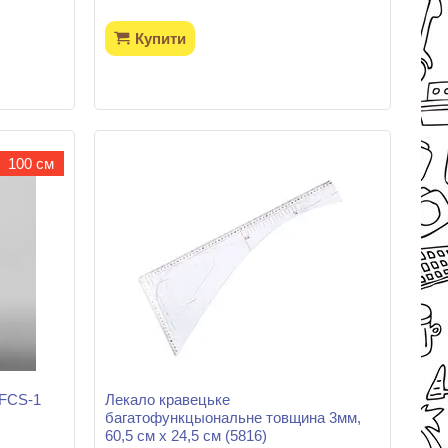
Купити
100 см
 FCS-1
Лекало кравецьке
багатофункцыональне товщина 3мм,
60,5 см х 24,5 см (5816)