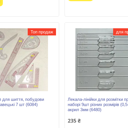
и
Топ продаж
для п
л для шиття, побудови
Лекала-лінійки для розмітки п
равецькі 7 шт (6084)
наборі 9шт різних розмірів (0,5
акрил 3мм (6480)
235 ₴