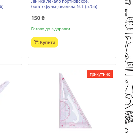
Лінійка лекало портновское,
6)
багатофункціональна №1 (5755)
150 ₴
Готово до відправки
Купити
трикутник