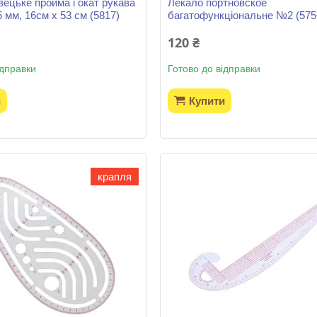
вецьке пройма і окат рукава
Лекало портновское
 мм, 16см х 53 см (5817)
багатофункціональне №2 (575
120 ₴
ідправки
Готово до відправки
и
Купити
крапля