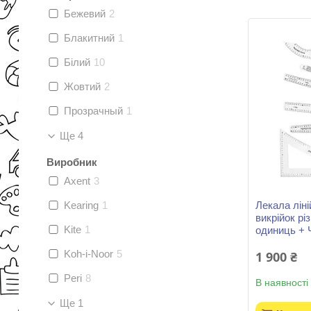
Бежевий
2
Блакитний
1
Білий
10
Жовтий
2
Прозрачный
1
Ще 4
Виробник
Axent
3
Kearing
1
Лекала лін
викрійок рі
Kite
1
одиниць + 
Koh-i-Noor
5
1 900 ₴
Peri
8
В наявності
Ще 1