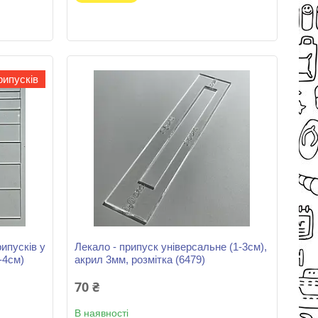
рипусків
рипусків у
Лекало - припуск універсальне (1-3см),
-4см)
акрил 3мм, розмітка (6479)
70 ₴
В наявності