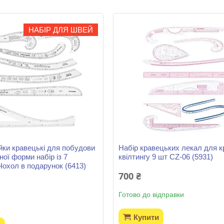
НАБІР ДЛЯ ШВЕЙ
ійки кравецькі для побудови
Набір кравецьких лекал для к
зної форми набір із 7
квілтингу 9 шт CZ-06 (5931)
Чохол в подарунок (6413)
700 ₴
Готово до відправки
Купити