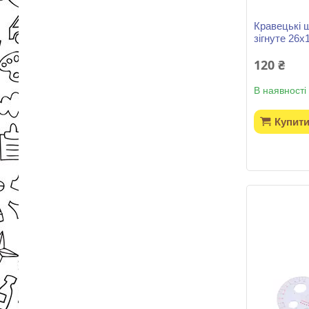
Кравецькі 
зігнуте 26х
120 ₴
В наявності
Купит