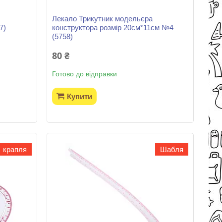
Лекало Трикутник модельєра
7)
конструктора розмір 20см*11см №4
(5758)
80 ₴
Готово до відправки
Купити
крапля
Шабля