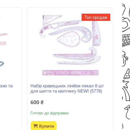
Топ продаж
рою та
Набір кравецьких лінійок-лекал 8 шт
для шиття та квілтингу NEW! (5778)
600 ₴
Готово до відправки
Купити