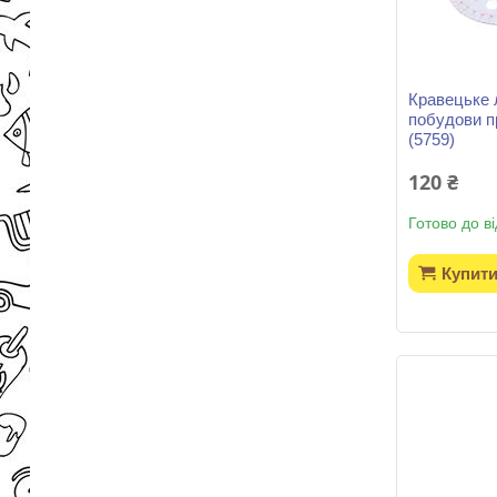
Кравецьке 
побудови п
(5759)
120 ₴
Готово до в
Купит