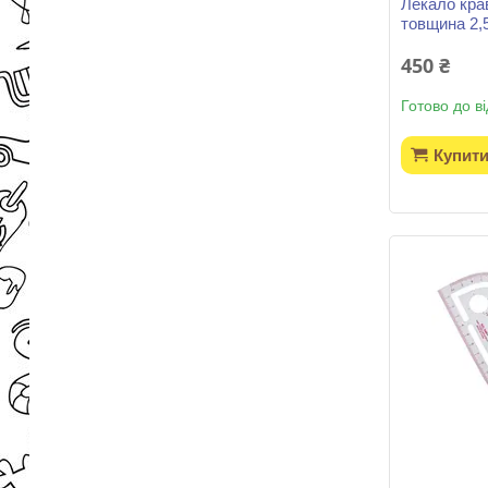
Лекало кра
товщина 2,5
450 ₴
Готово до в
Купит