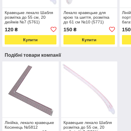
Кравецьке лекало Шабля
Лекало кравецьке для
Ліні
розмітка до 55 см, 20
крою та шиття, розмітка
порт
дюймів №7 (5761)
до 61 см №10 (5771)
бага
(575
120
150
150
₴
₴
Купити
Купити
Подібні товари компанії
Лінійка, лекало кравецьке
Кравецьке лекало Шабля
Косинець №5812
розмітка до 55 см, 20