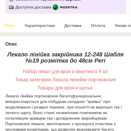
Доступна доставка
Опис
Характеристики
Доставка
Оплата
Умови п
Опис
Лекало лінійка закрійника 12-248 Шабля
№19 розмітка до 48см Peri
Набор лекал для кроя и квилтинга 9 шт
Товар категории Лекала линейки портновские
Товары для кроя и шитья
Лекало лінійка портновское багатофункціональне,
використовується для побудови складних "кривих" при
моделюванні і розкрої тканини, при пошитті як верхньої так і
легкого одягу. Воно стане незамінним помічником як
початківцям кравцем так і досвідченим закройщикам.
Портновское лекало, виготовлено з прозорого пластика з
числовими розмітками, що дозволяє враховувати багато