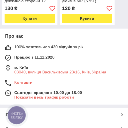
довжиною сторони 12
дюймів №7 (5761)
дюймів (30 см) (7397)
130
120
₴
₴
Купити
Купити
Про нас
100% позитивних з 430 відгуків за рік
Працює з 11.11.2020
м. Київ
03040, вулиця Васильківська 23/16, Київ, Україна
Контакти
Сьогодні працює з 10:00 до 18:00
Показати весь графік роботи
КНОПКА
Про нас
ЗВ'ЯЗКУ