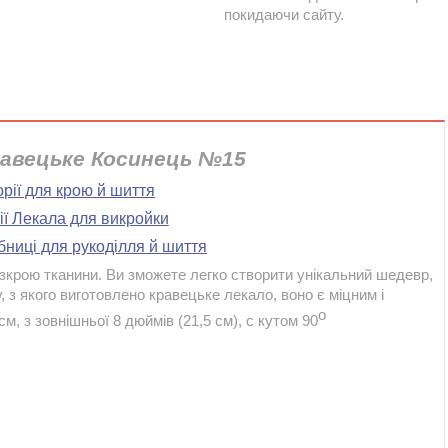
покидаючи сайту.
кравецьке Косинець №15
орії для крою й шиття
ії Лекала для викройки
ібниці для рукоділля й шиття
озкрою тканини. Ви зможете легко створити унікальний шедевр,
, з якого виготовлено кравецьке лекало, воно є міцним і
o
см, з зовнішньої 8 дюймів (21,5 см), c кутом 90