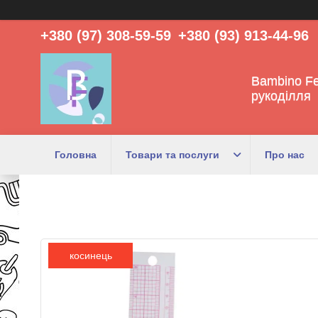
+380 (97) 308-59-59
+380 (93) 913-44-96
Bambino Fe
рукоділля
Головна
Товари та послуги
Про нас
косинець