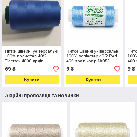
Нитки швейні універсальні
Нитки швейні універсальні
Нитк
100% поліестер 40/2
100% поліестер 40/2 Peri
100%
Tigertex 4000 ярдів
400 ярдів колір №053
400 
блакитно-синій 058 (7068)
(7380)
(744
69
9
9
₴
₴
₴
Купити
Купити
Акційні пропозиції та новинки