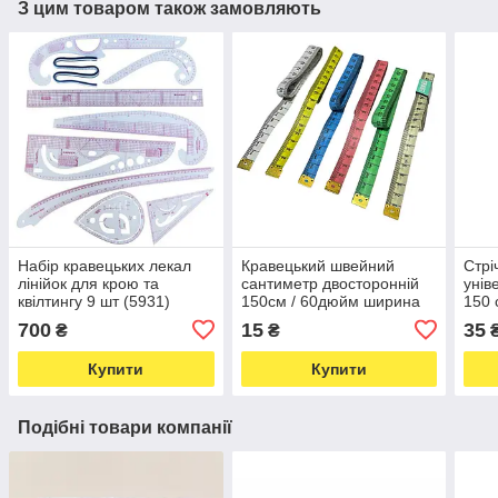
З цим товаром також замовляють
Набір кравецьких лекал
Кравецький швейний
Стрі
лінійок для крою та
сантиметр двосторонній
унів
квілтингу 9 шт (5931)
150см / 60дюйм ширина
150 
13мм (асорті) (6700)
шири
700
15
35
₴
₴
(718
Купити
Купити
Подібні товари компанії