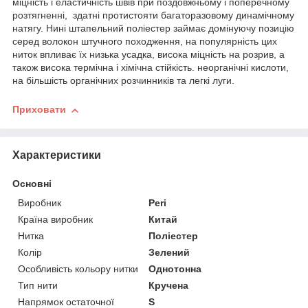
міцність і еластичність швів при поздовжньому і поперечному
розтягненні, здатні протистояти багаторазовому динамічному
натягу. Нині штапельний поліестер займає домінуючу позицію
серед волокон штучного походження, на популярність цих
ниток впливає їх низька усадка, висока міцність на розрив, а
також висока термічна і хімічна стійкість. неорганічні кислоти,
на більшість органічних розчинників та легкі луги.
Приховати
Характеристики
Основні
Виробник
Peri
Країна виробник
Китай
Нитка
Поліестер
Колір
Зелений
Особливість кольору нитки
Однотонна
Тип нити
Кручена
Напрямок остаточної
S