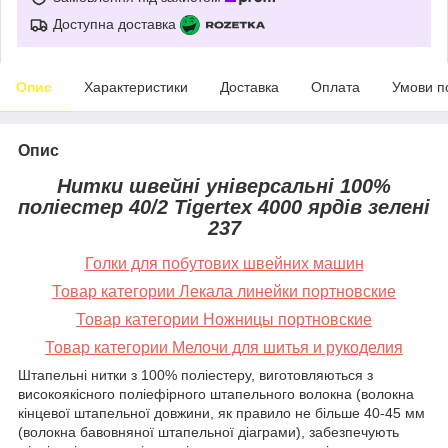
Доступна доставка
Опис
Характеристики
Доставка
Оплата
Умови п
Опис
Нитки швейні універсальні 100%
поліестер 40/2 Tigertex
4000 ярдів зелені
237
Голки для побутових швейних машин
Товар категории Лекала линейки портновские
Товар категории Ножницы портновские
Товар категории Мелочи для шитья и рукоделия
Штапельні нитки з 100% поліестеру, виготовляються з
високоякісного поліефірного штапельного волокна (волокна
кінцевої штапельної довжини, як правило не більше 40-45 мм
(волокна бавовняної штапельної діаграми), забезпечують