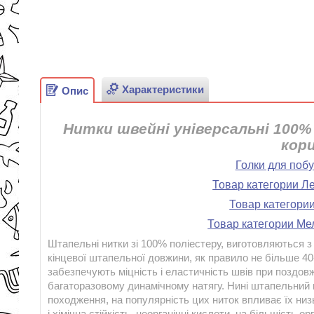
Характеристики
Опис
Нитки швейні універсальні 100% 
кори
Голки для поб
Товар категории Л
Товар категори
Товар категории Ме
Штапельні нитки зі 100% поліестеру, виготовляються з
кінцевої штапельної довжини, як правило не більше 40
забезпечують міцність і еластичність швів при поздов
багаторазовому динамічному натягу. Нині штапельний
походження, на популярність цих ниток впливає їх низь
і хімічна стійкість. неорганічні кислоти, на більшість ор