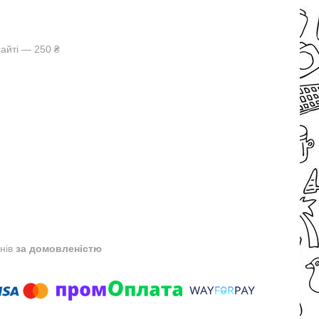
айті — 250 ₴
днів
за домовленістю