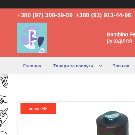
+380 (97) 308-59-59
+380 (93) 913-44-96
Bambino Fe
рукоділля
Головна
Товари та послуги
Про нас
колір 045