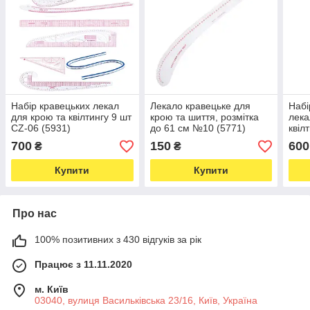
Набір кравецьких лекал
Лекало кравецьке для
Набі
для крою та квілтингу 9 шт
крою та шиття, розмітка
лека
CZ-06 (5931)
до 61 см №10 (5771)
квіл
700
150
600
₴
₴
Купити
Купити
Про нас
100% позитивних з 430 відгуків за рік
Працює з 11.11.2020
м. Київ
03040, вулиця Васильківська 23/16, Київ, Україна