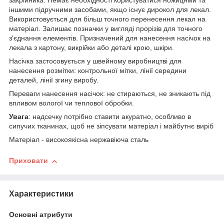
закрійника. Немає необхідності користуватися ножицями та
іншими підручними засобами, якщо існує дирокол для лекал.
Використовується для більш точного перенесення лекал на
матеріал. Залишає позначки у вигляді прорізів для точного
з'єднання елементів. Призначений для нанесення насічок на
лекала з картону, викрійки або деталі крою, шкіри.
Насічка застосовується у швейному виробництві для
нанесення розмітки: контрольної мітки, лінії середини
деталей, лінії згину виробу.
Переваги нанесення насічок: не стираються, не зникають під
впливом вологої чи теплової обробки.
Увага
: надсечку потрібно ставити акуратно, особливо в
сипучих тканинах, щоб не зіпсувати матеріал і майбутнє виріб
Матеріал - високоякісна нержавіюча сталь
Приховати
Характеристики
Основні атрибути