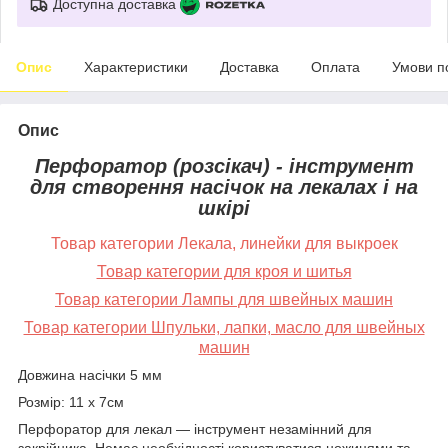
Доступна доставка
Опис
Характеристики
Доставка
Оплата
Умови п
Опис
Перфоратор (розсікач) - інструмент
для створення насічок на лекалах і на
шкірі
Товар категории Лекала, линейки для выкроек
Товар категории для кроя и шитья
Товар категории Лампы для швейных машин
Товар категории Шпульки, лапки, масло для швейных
машин
Довжина насічки 5 мм
Розмір: 11 х 7см
Перфоратор для лекал — інструмент незамінний для