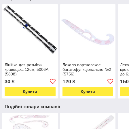
Лінійка для розмітки
Лекало портновское
Лека
кравецька 12см, 5006А
багатофункціональне №2
крою
(5898)
(5756)
до 6
30
120
150
₴
₴
Купити
Купити
Подібні товари компанії