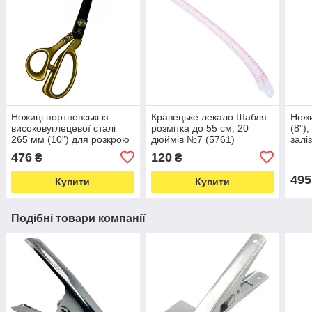
Ножиці портновські із
Кравецьке лекало Шабля
Ножи
високовуглецевої сталі
розмітка до 55 см, 20
(8")
265 мм (10") для розкрою
дюймів №7 (5761)
залі
BVEKADO GOLD (7104)
476
120
₴
₴
495
Купити
Купити
Подібні товари компанії