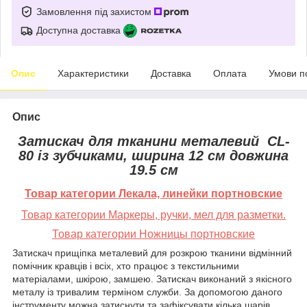
Замовлення під захистом
Доступна доставка
Опис
Характеристики
Доставка
Оплата
Умови п
Опис
Затискач для тканини металевий CL-
80 із зубчиками, ширина 12 см довжина
19.5 см
Товар категории Лекала, линейки портновские
Товар категории Маркеры, ручки, мел для разметки.
Товар категории Ножницы портновские
Затискач прищіпка металевий для розкрою тканини відмінний
помічник кравців і всіх, хто працює з текстильними
матеріалами, шкірою, замшею. Затискач виконаний з якісного
металу із тривалим терміном служби. За допомогою даного
інструменту можна затиснути та зафіксувати кілька шарів