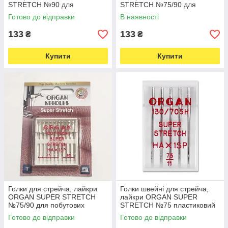
STRETCH №90 для
STRETCH №75/90 для
побутових швейних машин
побутових швейних машин
Готово до відправки
В наявності
блістерна упаковка 5 штук
блістерна упаковка 5 шт
(7035)
(7014)
133
133
₴
₴
Купити
Купити
Голки для стрейча, лайкри
Голки швейні для стрейча,
ORGAN SUPER STRETCH
лайкри ORGAN SUPER
№75/90 для побутових
STRETCH №75 пластиковий
швейних машин блістерна
бокс 5 штук для побутових
Готово до відправки
Готово до відправки
упаковка 10 штук (7010)
швейних машин (6975)