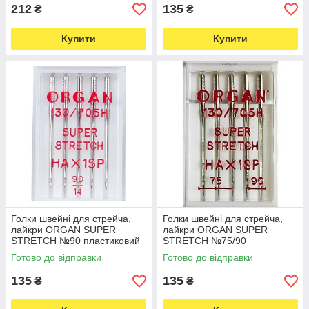
212
135
₴
₴
Купити
Купити
Голки швейні для стрейча,
Голки швейні для стрейча,
лайкри ORGAN SUPER
лайкри ORGAN SUPER
STRETCH №90 пластиковий
STRETCH №75/90
бокс 5 штук для побутових
пластиковий бокс 5 штук для
Готово до відправки
Готово до відправки
швейних машин (6980)
побутових швейних машин
(6996)
135
135
₴
₴