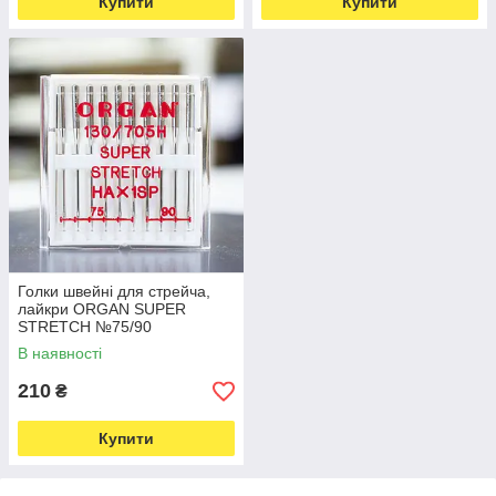
Купити
Купити
Голки швейні для стрейча,
лайкри ORGAN SUPER
STRETCH №75/90
пластиковий бокс 10 штук
В наявності
для побутових швейних
машин (6968)
210
₴
Купити