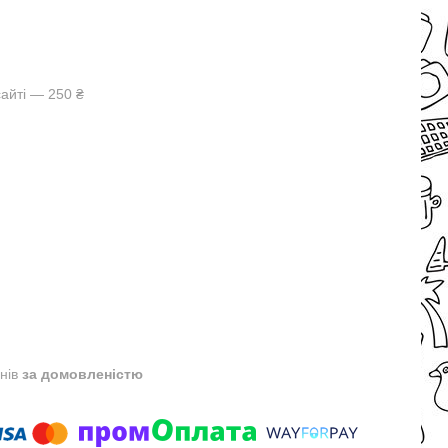
айті — 250 ₴
днів
за домовленістю