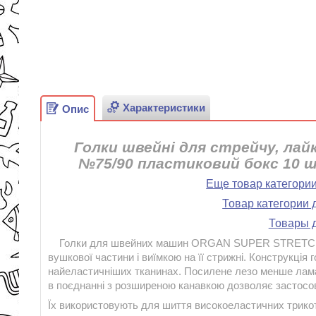
Характеристики
Опис
Голки швейні для стрейчу, ла
№75/90 пластиковий бокс 10 
Еще товар категори
Товар категории 
Товары д
Голки для швейних машин ORGAN SUPER STRETCH із 
вушкової частини і виїмкою на її стрижні. Конструкція 
найеластичніших тканинах. Посилене лезо менше ламає
в поєднанні з розширеною канавкою дозволяє застосову
Їх використовують для шиття високоеластичних трикот