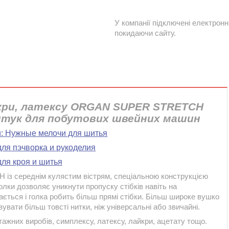
У компанії підключені електронн
покидаючи сайту.
йкри, латексу ORGAN SUPER STRETCH
штук для побутових швейних машин
и:
Нужные мелочи для шитья
для пэчворка и рукоделия
ля кроя и шитья
середнім кулястим вістрям, спеціальною конструкцією
голки дозволяє уникнути пропуску стібків навіть на
ться і голка робить більш прямі стібки. Більш широке вушко
вати більш товсті нитки, ніж універсальні або звичайні.
ажних виробів, симплексу, латексу, лайкри, ацетату тощо.