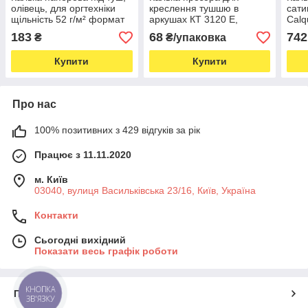
олівець, для оргтехніки
креслення тушшю в
сати
щільність 52 г/м² формат
аркушах КТ 3120 Е,
Calq
А3, 20 аркушів (5852)
формат А3 щільність 40 г/
100 
183
68
742
₴
₴/упаковка
м2 упаковка 20 аркушів
крес
(7228)
(652
Купити
Купити
Про нас
100% позитивних з 429 відгуків за рік
Працює з 11.11.2020
м. Київ
03040, вулиця Васильківська 23/16, Київ, Україна
Контакти
Сьогодні вихідний
Показати весь графік роботи
КНОПКА
Про нас
ЗВ'ЯЗКУ