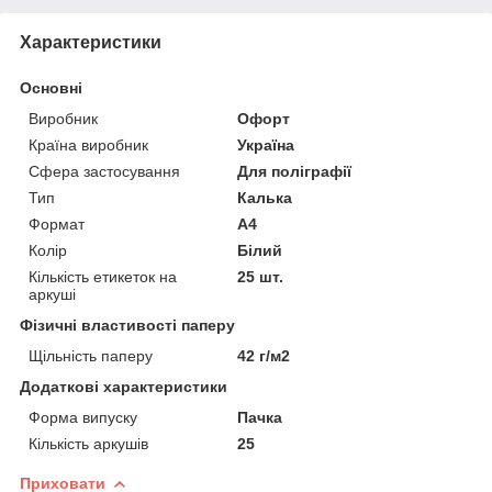
Характеристики
Основні
Виробник
Офорт
Країна виробник
Україна
Сфера застосування
Для поліграфії
Тип
Калька
Формат
A4
Колір
Білий
Кількість етикеток на
25 шт.
аркуші
Фізичні властивості паперу
Щільність паперу
42 г/м2
Додаткові характеристики
Форма випуску
Пачка
Кількість аркушів
25
Приховати