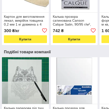
Картон для виготовлення
Калька прозора
Каль
лекал, викрійок товщина
сатинована Canson
форм
0,2 мм 1 кг довжина ± 4
Calque Satin, 90/95 г/м²,
м кв
метри ширина 100 см
100 аркушів А4, для
300
742
1 6
₴/кг
₴
(5688)
креслення та викрійок
(6520)
Купити
Купити
Подібні товари компанії
Калька паперова під туш,
Калька прозора для
Каль