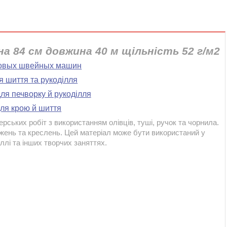
на 84 см довжина 40 м щільність 52 г/м2
товых швейных машин
я шиття та рукоділля
для печворку й рукоділля
ля крою й шиття
рських робіт з використанням олівців, туші, ручок та чорнила.
жень та креслень. Цей матеріал може бути використаний у
ллі та інших творчих заняттях.