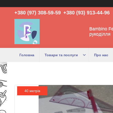
+380 (97) 308-59-59
+380 (93) 913-44-96
Bambino Fe
рукоділля
Головна
Товари та послуги
Про нас
40 метрів