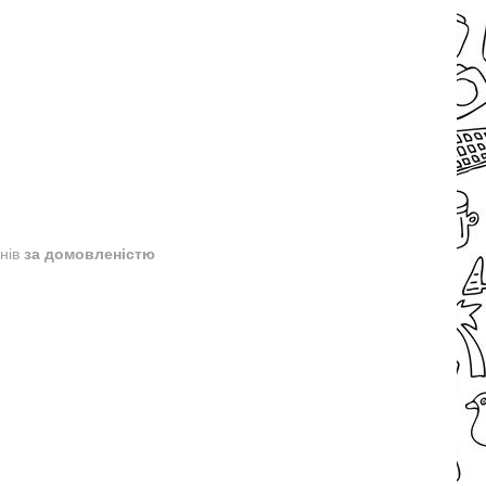
днів
за домовленістю