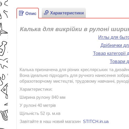
Характеристики
Опис
Калька для викрійки в рулоні шири
Иглы для бы
Дрібнички
дл
Товар категорії 
Товари д
Калька призначена для різних креслярських та дизайне
Вона ідеально підходить для ручного нанесення зобра
образотворчому мистецтві, трудовому навчанні, рукоді
Характеристики:
Ширина рулону 840 мм
У рулоні 40 метрів
Щільність 52 гр. м.кв
Завітайте в наш новий магазин
STITCH.in.ua