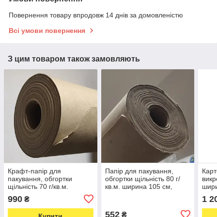
Повернення товару впродовж 14 днів за домовленістю
Всі умови повернення
З цим товаром також замовляють
Крафт-папір для
Папір для пакування,
Карт
пакування, обгортки
обгортки щільність 80 г/
викр
щільність 70 г/кв.м.
кв.м. ширина 105 см,
шири
ширина 100 см, довжина ≈
довжина ≈ 60 метрів,
10 м
990
1 2
₴
70 метрів, рулон 5 кг
рулон 5 кг (5682)
(567
(5673)
552
₴
Купити