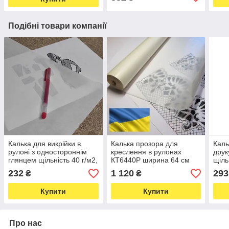
Подібні товари компанії
Калька для викрійки в
Калька прозора для
Каль
рулоні з одностороннім
креслення в рулонах
друк
глянцем щільність 40 г/м2,
КТ6440Р ширина 64 см
щіль
ширина 64 см довжина 15
довжина 40 метрів,
84 с
232
1 120
293
₴
₴
метрів (7118)
щільність 52г/м.кв (7222)
Купити
Купити
Про нас