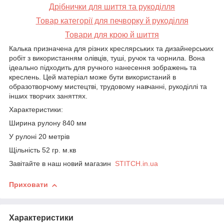
Дрібнички
для шиття та рукоділля
Товар категорії для печворку й рукоділля
Товари для крою й шиття
Калька призначена для різних креслярських та дизайнерських
робіт з використанням олівців, туші, ручок та чорнила. Вона
ідеально підходить для ручного нанесення зображень та
креслень. Цей матеріал може бути використаний в
образотворчому мистецтві, трудовому навчанні, рукоділлі та
інших творчих заняттях.
Характеристики:
Ширина рулону 840 мм
У рулоні 20 метрів
Щільність 52 гр. м.кв
Завітайте в наш новий магазин
STITCH.in.ua
Приховати
Характеристики