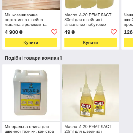
Мішкозашивочна
Масло И-20 РЕМПЛАСТ
Чашк
портативна швейна
80ml для швейних і
швей
машина з роликом та
в'язальних побутових
прос
автоматичною подачею
машин, дверних замків і
силі
4 900
49
126
₴
₴
масла GK9-818R, 220V,
петель (5893)
210W (6654)
Купити
Купити
Подібні товари компанії
Мінеральна олива для
Масло И-20 РЕМПЛАСТ
швейної техніки, каністра
20ml для швейних і