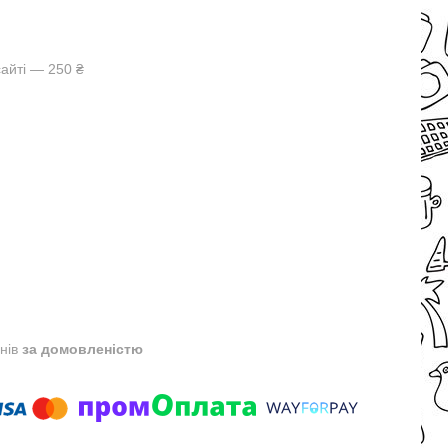
айті — 250 ₴
днів
за домовленістю