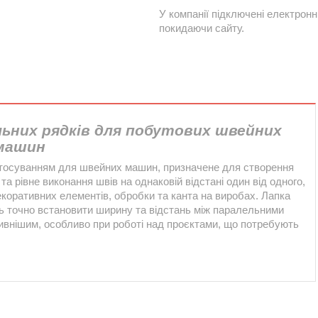
У компанії підключені електронн
покидаючи сайту.
льних рядків для побутових швейних
машин
стосуванням для швейних машин, призначене для створення
та рівне виконання швів на однаковій відстані один від одного,
коративних елементів, обробки та канта на виробах. Лапка
ють точно встановити ширину та відстань між паралельними
ивнішим, особливо при роботі над проєктами, що потребують