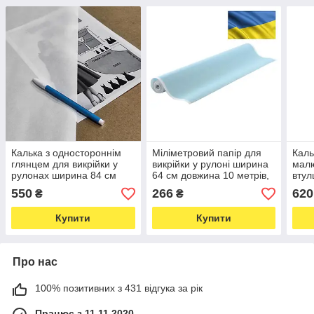
Калька з одностороннім
Міліметровий папір для
Каль
глянцем для викрійки у
викрійки у рулоні ширина
малю
рулонах ширина 84 см
64 см довжина 10 метрів,
втул
довжина 30 метрів,
блакитного кольору (5463)
40г/
550
266
620
₴
₴
щільність 40г/м.кв (7136)
довж
Купити
Купити
Про нас
100% позитивних з 431 відгука за рік
Працює з 11.11.2020