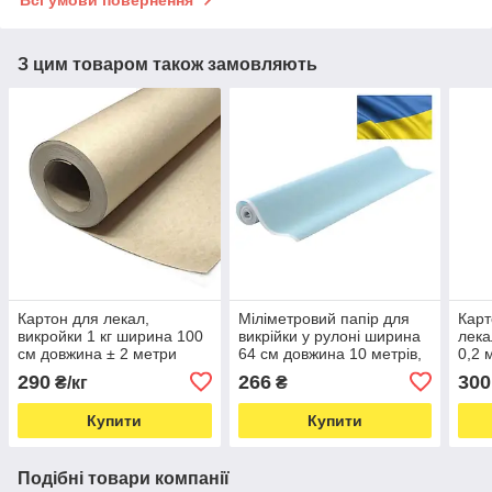
Всі умови повернення
З цим товаром також замовляють
Картон для лекал,
Міліметровий папір для
Карт
викройки 1 кг ширина 100
викрійки у рулоні ширина
лека
см довжина ± 2 метри
64 см довжина 10 метрів,
0,2 
товщина 0,5 мм (5689)
блакитного кольору (5463)
метр
290
266
300
₴/кг
₴
(568
Купити
Купити
Подібні товари компанії