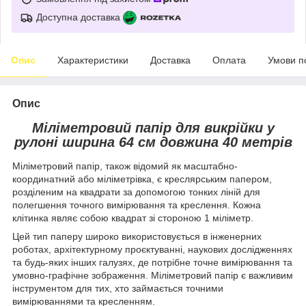
Доступна доставка
Опис
Характеристики
Доставка
Оплата
Умови п
Опис
Міліметровий папір для викрійки у
рулоні ширина 64 см довжина 40 метрів
Міліметровий папір, також відомий як масштабно-
координатний або міліметрівка, є креслярським папером,
розділеним на квадрати за допомогою тонких ліній для
полегшення точного вимірювання та креслення. Кожна
клітинка являє собою квадрат зі стороною 1 міліметр.
Цей тип паперу широко використовується в інженерних
роботах, архітектурному проєктуванні, наукових дослідженнях
та будь-яких інших галузях, де потрібне точне вимірювання та
умовно-графічне зображення. Міліметровий папір є важливим
інструментом для тих, хто займається точними
вимірюваннями та кресленням.