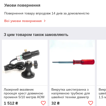
Умови повернення
Повернення товару впродовж 14 днів за домовленістю
Всі умови повернення
З цим товаром також замовляють
Лазерний вказівник
Викрутка шестигранна з
Викр
проєкція хрест довжиною
напрямною трубкою для
швей
променя 5/10 метрів АОМ
швейної техніки діаметр
1,5 
L-2A Cross (6427)
1,5 мм, довжина 133мм
черв
1 512
32
₴
₴
червона (6069)