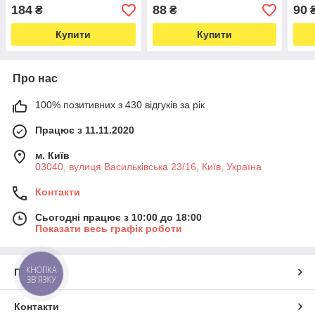
XIAN 173mm (6.8") К44
ручками DE XIAN 125 мм
ручк
184
88
90
₴
₴
(6670)
(5") К15 (6673)
(4.5
Купити
Купити
Про нас
100% позитивних з 430 відгуків за рік
Працює з 11.11.2020
м. Київ
03040, вулиця Васильківська 23/16, Київ, Україна
Контакти
Сьогодні працює з 10:00 до 18:00
Показати весь графік роботи
КНОПКА
Про нас
ЗВ'ЯЗКУ
Контакти