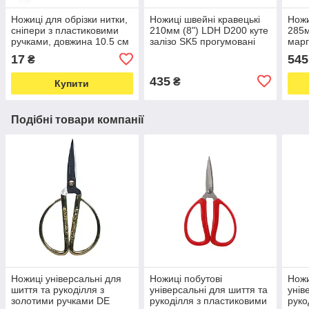
Ножиці для обрізки нитки,
Ножиці швейні кравецькі
Ножи
сніпери з пластиковими
210мм (8") LDH D200 куте
285м
ручками, довжина 10.5 см
залізо SK5 прогумовані
марг
(6749)
ручки (5983)
прог
17
545
₴
435
₴
Купити
Подібні товари компанії
Ножиці універсальні для
Ножиці побутові
Ножи
шиття та рукоділля з
універсальні для шиття та
унів
золотими ручками DE
рукоділля з пластиковими
руко