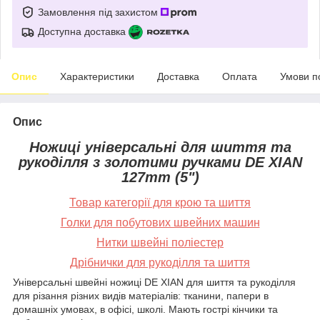
Замовлення під захистом
Доступна доставка
Опис
Характеристики
Доставка
Оплата
Умови п
Опис
Ножиці універсальні для шиття та
рукоділля з золотими ручками DE XIAN
127mm (5")
Товар категорії для крою та шиття
Голки для побутових швейних машин
Нитки швейні поліестер
Дрібнички для рукоділля та шиття
Універсальні швейні ножиці DE XIAN для шиття та рукоділля
для різання різних видів матеріалів: тканини, папери в
домашніх умовах, в офісі, школі. Мають гострі кінчики та