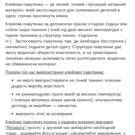
Клейова павутинка — це легкий, тонкий і прозорий нетканий
матеріал, який застосовується для склеювання деталей в
одязі, стрічка просякнута клеєм.
Клейова павутинка за допомогою праски з парою з'єднує між
собою шари тканини ( клей під дією високої температури з
парою проникає в структуру тканин, з'єднуючи
їх ) . Застосовують павутинку там, де необхідно без строчок (
непомітно) з'єднати деталі одягу. Структура павутинки дає
змогу водночас зберегти еластичність, а на трикотажних
тканинах залишає можливість легко розтягуватися, водночас
не обважнюючи матеріал.
Поради під час використання клейової павутинки:
не варто використовувати на тонкій тканині, оскільки
додасть виробу жорсткості;
не рекомендуємо прати виріб за високих температур
( оскільки витримує кілька циклів прання); альтернатива
догляду за виробом — хімчистка;
вирізують чітко за розмірами.
Клейову павутинку купити у нашому інтернет-магазині
"Revatorg"
просто: у зручний час вибирайте необхідний
товар , додавайте його в кошик і оформляйте замовлення; у