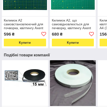
Килимок А2
Килимок А2, що
Кили
самовстановлюючий для
самовідновлюється для
квіл
пэчворка, квілтингу Axent
печворку, квілтингу Axent
А4 (
7901-A тришаровий 42 х
Pro 7905-A п'ятишаровий
596
680
156
₴
₴
60 см (5899)
розмір 60×45 см (6008)
Купити
Купити
Подібні товари компанії