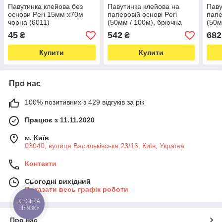
Павутинка клейова без
Павутинка клейова на
Паву
основи Peri 15мм х70м
паперовій основі Peri
папе
чорна (6011)
(50мм / 100м), брючна
(50м
павутинка, термо
паву
45
542
682
₴
₴
павутинка (біла) (6549)
паву
Купити
Купити
Про нас
100% позитивних з 429 відгуків за рік
Працює з 11.11.2020
м. Київ
03040, вулиця Васильківська 23/16, Київ, Україна
Контакти
Сьогодні вихідний
Показати весь графік роботи
КНОПКА
ЗВ'ЯЗКУ
Про нас