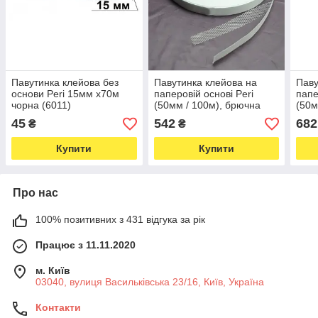
Павутинка клейова без
Павутинка клейова на
Паву
основи Peri 15мм х70м
паперовій основі Peri
папе
чорна (6011)
(50мм / 100м), брючна
(50м
павутинка, термо
паву
45
542
682
₴
₴
павутинка (біла) (6549)
паву
Купити
Купити
Про нас
100% позитивних з 431 відгука за рік
Працює з 11.11.2020
м. Київ
03040, вулиця Васильківська 23/16, Київ, Україна
Контакти