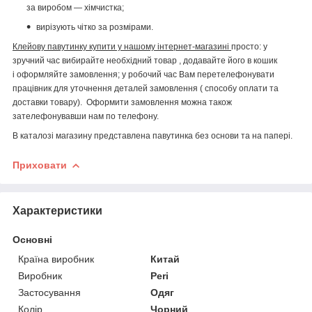
за виробом — хімчистка;
вирізують чітко за розмірами.
Клейову павутинку купити у нашому інтернет-магазині
просто: у
зручний час вибирайте необхідний товар , додавайте його в кошик
і оформляйте замовлення; у робочий час Вам перетелефонувати
працівник для уточнення деталей замовлення ( способу оплати та
доставки товару). Оформити замовлення можна також
зателефонувавши нам по телефону.
В каталозі магазину представлена павутинка без основи та на папері.
Приховати
Характеристики
Основні
Країна виробник
Китай
Виробник
Peri
Застосування
Одяг
Колір
Чорний