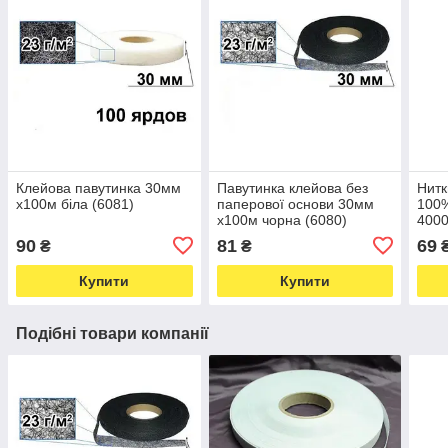
Клейова павутинка 30мм
Павутинка клейова без
Нитк
х100м біла (6081)
паперової основи 30мм
100%
х100м чорна (6080)
4000
90
81
69
₴
₴
Купити
Купити
Подібні товари компанії