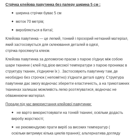
Стрічка клейова павутинка без паперу ширина 5 см :
ширина стрічки буває 5 см
моток 70 метрів;
виробляється в Китаї;
Клейова павутинка — це легкий, тонкий і прозорий нетканий матеріал,
який застосовується для склеювання деталей в одязі,
стрічка просякнута клеєм.
Клейова павутинка за допомогою праски з парою з'єднує між собою
шари тканини ( клей під дією високої температури з парою проникає в
структуру тканин, з'єднуючи їх ) . Застосовують павутинку там, де
необхідно без строчок ( непомітно) з'єднати деталі одягу. Структура
павутинки дає змогу водночас зберегти еластичність, а на трикотажних
тканинах залишає можливість легко розтягуватися, водночас не
обважнюючи матеріал.
Поради під час використання клейової павутинки:
не варто використовувати на тонкій тканині, оскільки додасть
виробу жорсткості;
не рекомендуємо прати виріб за високих температур (
оскільки витримує кілька циклів прання); альтернатива догляду