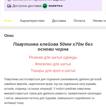
Доступна доставка
Опис
Характеристики
Доставка
Оплата
Умови п
Опис
Павутинка клейова 50мм х70м без
основи
чорна
Резинки для шитья одежды
Флизелин для шитья
Товары для кроя и шитья
Павутинка застосовується для з'єднання (склеювання) дрібних деталей
швейних виробів, закріплення країв, під час підгинання низу рукавів,
штанів, спідниць та інших операцій. У побуті клейова павутинка
використовується також для дрібного ремонту: прикріплення прокладок
і латок, зміцнення петель для ґудзиків, зовнішнього оздоблення та
аплікації тощо.