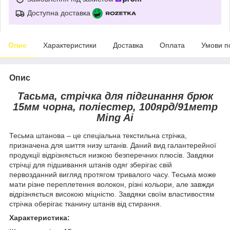
Доступна доставка
Опис
Характеристики
Доставка
Оплата
Умови п
Опис
Тасьма, стрічка для підгинання брюк
15мм чорна, поліестер, 100ярд/91метр
Ming Ai
Тесьма штанова – це спеціальна текстильна стрічка,
призначена для шиття низу штанів. Даний вид галантерейної
продукції відрізняється низкою безперечних плюсів. Завдяки
стрічці для підшивання штанів одяг зберігає свій
первозданний вигляд протягом тривалого часу. Тесьма може
мати різне переплетення волокон, різні кольори, але завжди
відрізняється високою міцністю. Завдяки своїм властивостям
стрічка оберігає тканину штанів від стирання.
Характеристика: