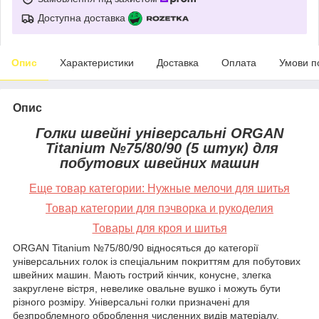
Доступна доставка
Опис
Характеристики
Доставка
Оплата
Умови п
Опис
Голки швейні універсальні ORGAN
Titanium №75/80/90 (5 штук) для
побутових швейних машин
Еще товар категории:
Нужные мелочи для шитья
Товар категории для пэчворка и рукоделия
Товары для кроя и шитья
ORGAN Titanium №75/80/90 відносяться до категорії
універсальних голок із спеціальним покриттям для побутових
швейних машин. Мають гострий кінчик, конусне, злегка
закруглене вістря, невелике овальне вушко і можуть бути
різного розміру. Універсальні голки призначені для
безпроблемного оброблення численних видів матеріалу.