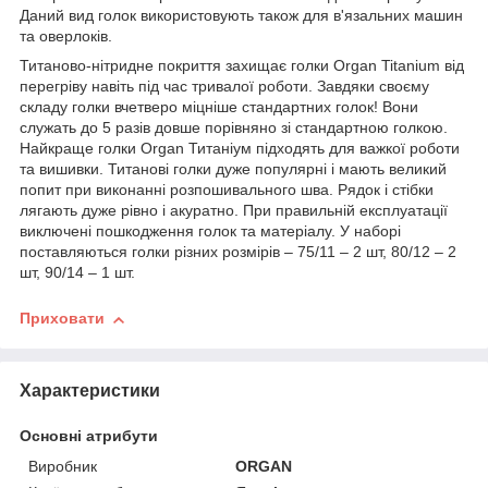
Даний вид голок використовують також для в'язальних машин
та оверлоків.
Титаново-нітридне покриття захищає голки Organ Titanium від
перегріву навіть під час тривалої роботи. Завдяки своєму
складу голки вчетверо міцніше стандартних голок! Вони
служать до 5 разів довше порівняно зі стандартною голкою.
Найкраще голки Organ Титаніум підходять для важкої роботи
та вишивки. Титанові голки дуже популярні і мають великий
попит при виконанні розпошивального шва. Рядок і стібки
лягають дуже рівно і акуратно. При правильній експлуатації
виключені пошкодження голок та матеріалу. У наборі
поставляються голки різних розмірів – 75/11 – 2 шт, 80/12 – 2
шт, 90/14 – 1 шт.
Приховати
Характеристики
Основні атрибути
Виробник
ORGAN