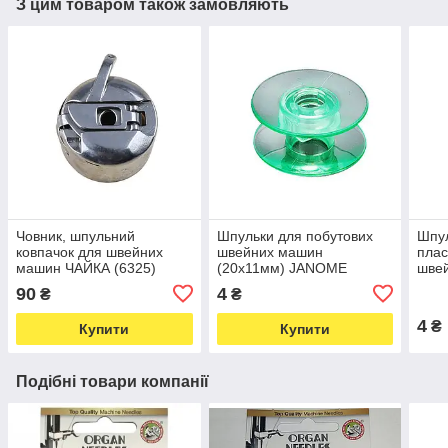
З цим товаром також замовляють
Човник, шпульний
Шпульки для побутових
Шпу
ковпачок для швейних
швейних машин
плас
машин ЧАЙКА (6325)
(20х11мм) JANOME
шве
пластикові асорті (5895)
(588
90
4
₴
₴
4
₴
Купити
Купити
Подібні товари компанії