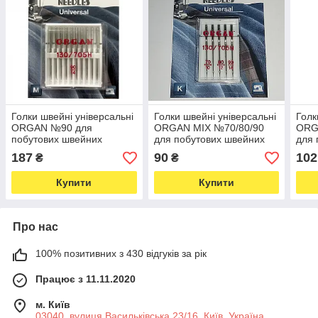
Голки швейні універсальні
Голки швейні універсальні
Голк
ORGAN №90 для
ORGAN MIX №70/80/90
ORG
побутових швейних
для побутових швейних
для 
машин блістерна упаковка
машин блістерна упаковка
маши
187
90
102
₴
₴
10 штук (6498)
5 штук (6487)
5 шт
Купити
Купити
Про нас
100% позитивних з 430 відгуків за рік
Працює з 11.11.2020
м. Київ
03040, вулиця Васильківська 23/16, Київ, Україна