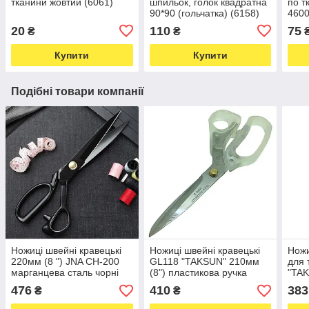
тканини жовтий (6061)
шпильок, голок квадратна
по тк
90*90 (гольчатка) (6158)
4600
eddi
20
110
75
₴
₴
Купити
Купити
Подібні товари компанії
Ножиці швейні кравецькі
Ножиці швейні кравецькі
Ножи
220мм (8 ") JNA CH-200
GL118 "TAKSUN" 210мм
для 
марганцева сталь чорні
(8") пластикова ручка
"TAK
(6348)
(5960)
ручк
476
410
383
₴
₴