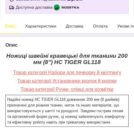
Доступна доставка
Опис
Характеристики
Доставка
Оплата
Умови п
Опис
Ножиці швейні кравецькі для тканини
200
мм (8") НС TIGER GL118
Товар категорії Набори для печворку й квілтингу
Товар категорії Установники кнопок й кнопки
Товар категорії Ручки, олівці для розмітки
Надійні ножиці НС TIGER GL118 довжиною 200 мм (8 дюймів)
призначені для різання тканин, ниток та інших матеріалів, що
використовуються у шитті та рукоділлі. Завдяки гострим лезам
та ергономічній формі ручок, ці ножиці забезпечують комфортну
та ефективну роботу навіть при тривалому використанні.