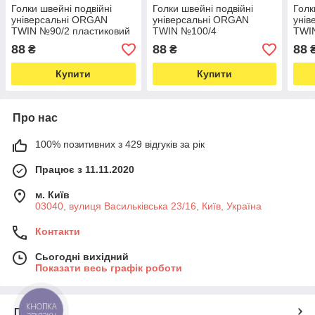
Голки швейні подвійні
Голки швейні подвійні
Голк
універсальні ORGAN
універсальні ORGAN
унів
TWIN №90/2 пластиковий
TWIN №100/4
TWIN
бокс для побутових
пластиковий бокс для
бокс
88
88
88
₴
₴
швейних машин (7042)
побутових швейних
швей
машин (7038)
Купити
Купити
Про нас
100% позитивних з 429 відгуків за рік
Працює з 11.11.2020
м. Київ
03040, вулиця Васильківська 23/16, Київ, Україна
Контакти
Сьогодні вихідний
Показати весь графік роботи
КНОПКА
Про нас