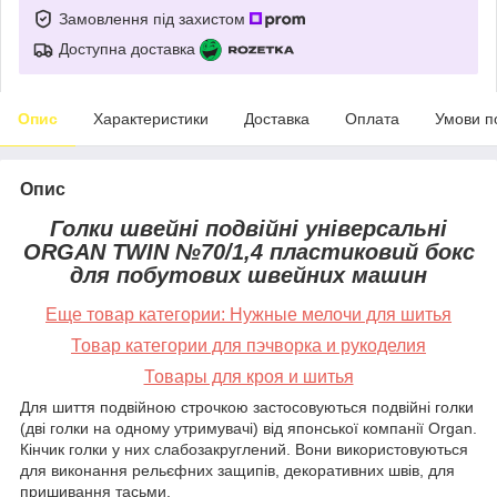
Замовлення під захистом
Доступна доставка
Опис
Характеристики
Доставка
Оплата
Умови п
Опис
Голки швейні подвійні універсальні
ORGAN TWIN №70/1,4
пластиковий бокс
для побутових швейних машин
Еще товар категории:
Нужные мелочи для шитья
Товар категории для пэчворка и рукоделия
Товары для кроя и шитья
Для шиття подвійною строчкою застосовуються подвійні голки
(дві голки на одному утримувачі) від японської компанії Organ.
Кінчик голки у них слабозакруглений. Вони використовуються
для виконання рельєфних защипів, декоративних швів, для
пришивання тасьми.