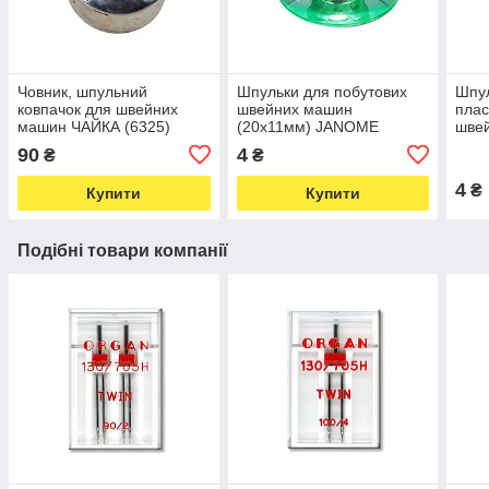
Човник, шпульний
Шпульки для побутових
Шпу
ковпачок для швейних
швейних машин
плас
машин ЧАЙКА (6325)
(20х11мм) JANOME
шве
пластикові асорті (5895)
(588
90
4
₴
₴
4
₴
Купити
Купити
Подібні товари компанії