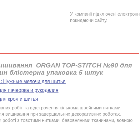
У компанії підключені електронн
покидаючи сайту.
 вишивання ORGAN TOP-STITCH №90
для
н блістерна упаковка 5 штук
и:
Нужные мелочи для шитья
для пэчворка и рукоделия
ля кроя и шитья
ивних робіт та відстрочення кількома швейними нитками,
ля вишивання при завершальних декоративних роботах.
и роботі з товстими нитками, бавовняними тканинами, вовною