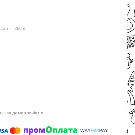
айті — 250 ₴
днів
за домовленістю