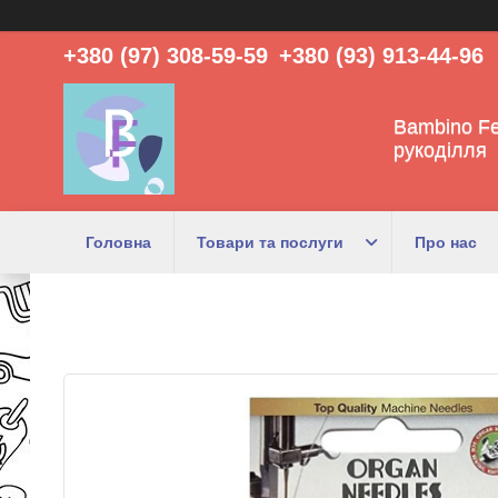
+380 (97) 308-59-59
+380 (93) 913-44-96
Bambino Fe
рукоділля
Головна
Товари та послуги
Про нас