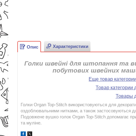
Характеристики
Опис
Голки швейні для штопання та
побутових швейних маши
Еще товар категори
Товар категории 
Товары д
Голки Organ Top-Stitch використовуються для декорат
оздоблювальними нитками, а також застосовуються д
Подовжене вушко голок Organ Top-Stitch допомагає пр
та муліне.