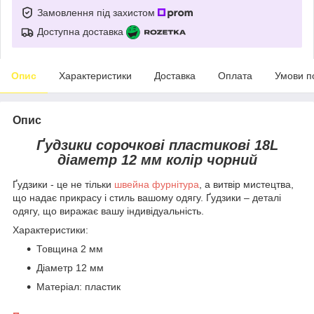
Замовлення під захистом
Доступна доставка
Опис
Характеристики
Доставка
Оплата
Умови п
Опис
Ґудзики сорочкові пластикові 18L
діаметр 12 мм колір чорний
Ґудзики - це не тільки
швейна фурнітура
, а витвір мистецтва,
що надає прикрасу і стиль вашому одягу. Ґудзики – деталі
одягу, що виражає вашу індивідуальність.
Характеристики:
Товщина 2 мм
Діаметр 12 мм
Матеріал: пластик