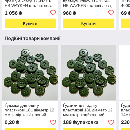
преміум класу TC-H270-
преміум класу TC-H250-
100%
HB WAYKEN сталеві леза,
HB WAYKEN сталеві леза,
4000
ручки м'який пластик хакі
ручки м'який пластик хакі
090 
1 056
960
69
₴
₴
(6683)
(6680)
Купити
Купити
Подібні товари компанії
Ґудзики для одягу
Ґудзики для одягу
Ґудз
пластикові 18L діаметр 12
пластикові 18L діаметр 12
плас
мм колір хакі/зелений
мм колір хакі/зелений,
14мм
(6462)
упаковка 1440 штук
упак
0,20
189
230
₴
₴/упаковка