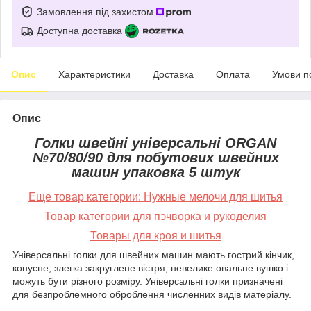
Замовлення під захистом
Доступна доставка
Опис
Характеристики
Доставка
Оплата
Умови п
Опис
Голки швейні універсальні ORGAN
№70/80/90 для побутових швейних
машин упаковка 5 штук
Еще товар категории:
Нужные мелочи для шитья
Товар категории для пэчворка и рукоделия
Товары для кроя и шитья
Універсальні голки для швейних машин мають гострий кінчик,
конусне, злегка закруглене вістря, невелике овальне вушко.і
можуть бути різного розміру. Універсальні голки призначені
для безпроблемного оброблення численних видів матеріалу.