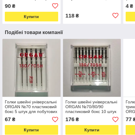
асорті) (6384)
плас
90
4
₴
₴
118
₴
Купити
Подібні товари компанії
Голки швейні універсальні
Голки швейні універсальні
Голк
ORGAN №70 пластиковий
ORGAN №70/80/90
трик
бокс 5 штук для побутових
пластиковий бокс 10 штук
ORG
швейних машин (6511)
для побутових швейних
№70/
67
176
77
₴
₴
машин (6985)
штук
швей
Купити
Купити