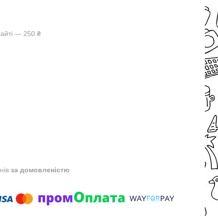
айті — 250 ₴
днів
за домовленістю