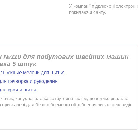
У компанії підключені електронн
покидаючи сайту.
AN №110 для побутових швейних машин
вка 5 штук
и:
Нужные мелочи для шитья
для пэчворка и рукоделия
ля кроя и шитья
інчик, конусне, злегка закруглене вістря, невелике овальне
лки призначені для безпроблемного оброблення численних видів