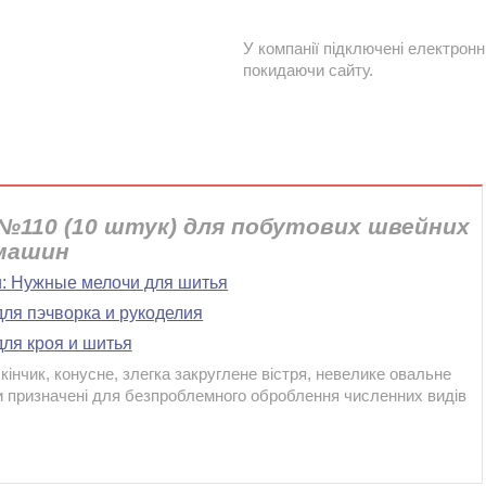
У компанії підключені електронн
покидаючи сайту.
 №110 (10 штук) для побутових швейних
машин
и:
Нужные мелочи для шитья
для пэчворка и рукоделия
ля кроя и шитья
інчик, конусне, злегка закруглене вістря, невелике овальне
лки призначені для безпроблемного оброблення численних видів