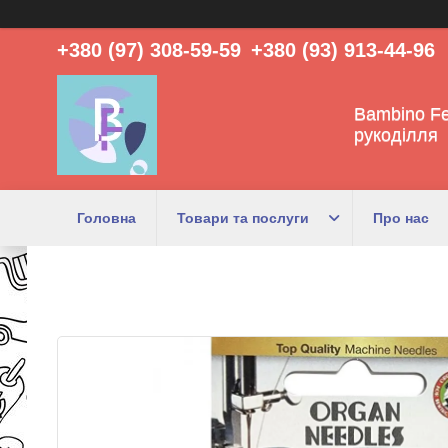
+380 (97) 308-59-59
+380 (93) 913-44-96
Bambino Fe
рукоділля
Головна
Товари та послуги
Про нас