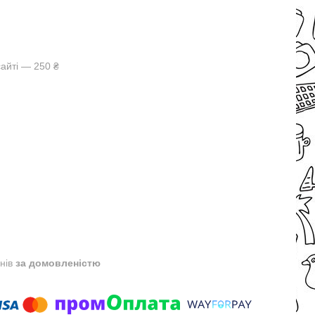
айті — 250 ₴
днів
за домовленістю