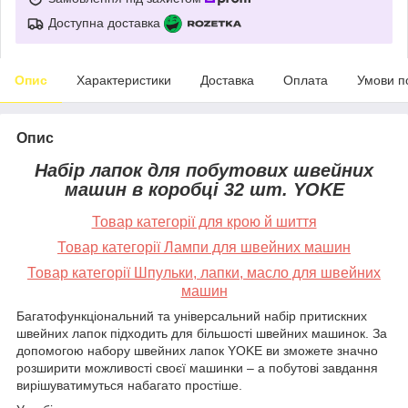
Доступна доставка
Опис
Характеристики
Доставка
Оплата
Умови п
Опис
Набір лапок для побутових швейних
машин в коробці 32 шт. YOKE
Товар категорії для крою й шиття
Товар категорії Лампи для швейних машин
Товар категорії Шпульки, лапки, масло для швейних
машин
Багатофункціональний та універсальний набір притискних
швейних лапок підходить для більшості швейних машинок. За
допомогою набору швейних лапок YOKE ви зможете значно
розширити можливості своєї машинки – а побутові завдання
вирішуватимуться набагато простіше.