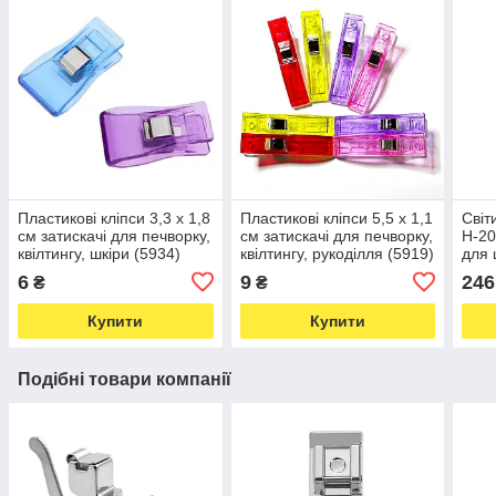
Пластикові кліпси 3,3 x 1,8
Пластикові кліпси 5,5 x 1,1
Світ
см затискачі для печворку,
см затискачі для печворку,
H-20
квілтингу, шкіри (5934)
квілтингу, рукоділля (5919)
для
світ
6
9
246
₴
₴
магн
Купити
Купити
Подібні товари компанії