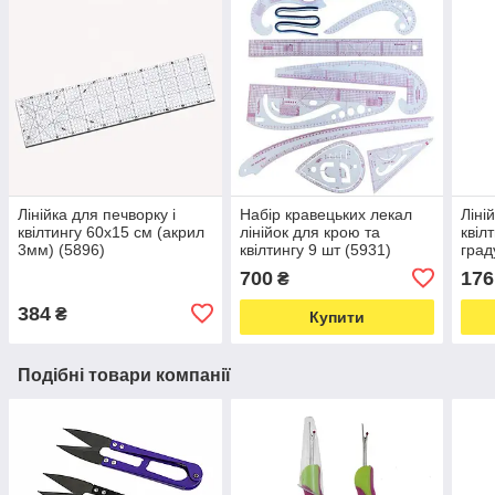
Лінійка для печворку і
Набір кравецьких лекал
Ліні
квілтингу 60х15 см (акрил
лінійок для крою та
квіл
3мм) (5896)
квілтингу 9 шт (5931)
град
(592
700
176
₴
384
₴
Купити
Подібні товари компанії