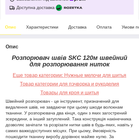
Доступна доставка
Опис
Характеристики
Доставка
Оплата
Умови п
Опис
Розпорювач швів SKC 120м швейний
для розпорювання ниток
Еще товар категории:
Нужные мелочи для шитья
Товар категории для пэчворка и рукоделия
Товары для кроя и шитья
Швейний розпорювач - це інструмент, призначений для
видалення швів, не завдаючи при цьому шкоди волокнам
тканини. У розпорювача два кінця, один з яких загострений
зсередини, а інший затуплений. Така конструкція накінечника
дозволяє зачіпати та розрізати нитки швів в будь-яких, навіть у
самих важкодоступних місцях. При цьому, ймовірність
пошкодити тканину виробу дорівнює майже нулю. За