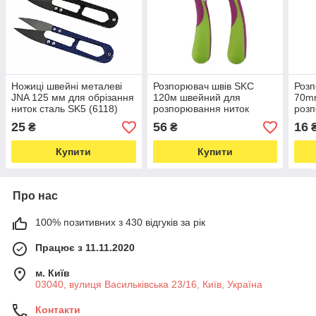
Ножиці швейні металеві
Розпорювач швів SKC
Розп
JNA 125 мм для обрізання
120м швейний для
70m
ниток сталь SK5 (6118)
розпорювання ниток
розп
(6204)
25
56
16
₴
₴
Купити
Купити
Про нас
100% позитивних з 430 відгуків за рік
Працює з 11.11.2020
м. Київ
03040, вулиця Васильківська 23/16, Київ, Україна
Контакти