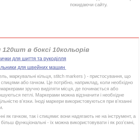
покидаючи сайту.
 120шт в боксі 10кольорів
нички для шиття та рукоділля
тильники для швейних машин
ль, маркувальні кільця, stitch markers ) - пристосування, що
я спицями або гачком. Це потрібно, наприклад, коли необхідно
ж маркерами зручно виділяти місця, де починається або
еншуються петлі. Маркерами можна відзначити і необхідне
щільністю в'язки. Іноді маркери використовуються при в'язанні
и.
і як гачком, так і спицями: вони надягають не на інструмент, а
 більш функціональні - їх можна використовувати і як роз'ємні,