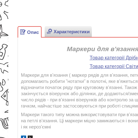
Характеристики
Опис
Маркери для в'язання
Товар категорії Дріб
Товар категорії Сві
Маркери для в'язання ( маркер рядів для в'язання, пете
допомагають робити "нотатки" в полотні, яке в'яжетьс
відзначити початок ряду при круговому в'язанні. Тако
закінчується візерунок або ділянки, де додаються/зм
число рядів - при в'язанні візерунків або контролю за 
гачком, найчастіше застосовуються при роботі спицям
Маркери такого типу можна використовувати при в'язанн
на петлі в'язання. Ці маркери міцно замикаються і вони
і як нероз'ємні