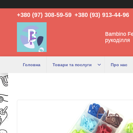
+380 (97) 308-59-59
+380 (93) 913-44-96
Bambino Fe
рукоділля
Головна
Товари та послуги
Про нас