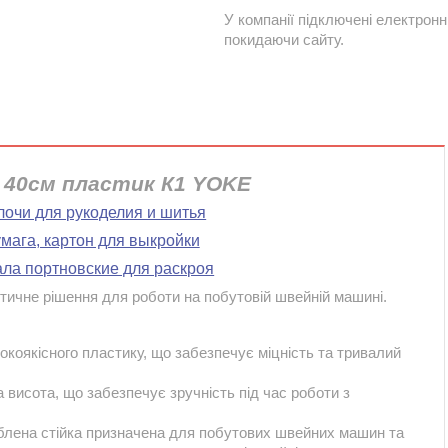
У компанії підключені електронн
покидаючи сайту.
 40см пластик К1 YOKE
лочи для рукоделия и шитья
мага, картон для выкройки
ала портновские для раскроя
ктичне рішення для роботи на побутовій швейній машині.
окоякісного пластику, що забезпечує міцність та тривалий
 висота, що забезпечує зручність під час роботи з
облена стійка призначена для побутових швейних машин та