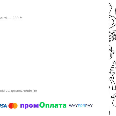
айті — 250 ₴
днів
за домовленістю