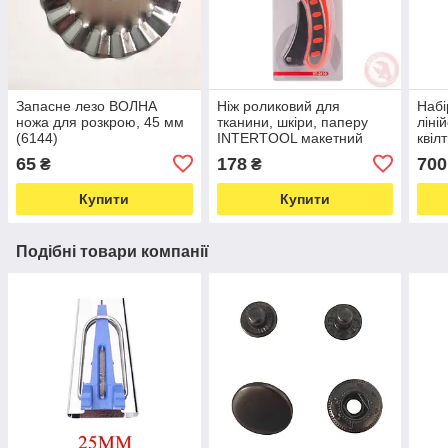
Запасне лезо ВОЛНА
Ніж роликовий для
Набі
ножа для розкрою, 45 мм
тканини, шкіри, паперу
ліні
(6144)
INTERTOOL макетний
квіл
діаметр леза 45 мм (5849)
65
178
700
₴
₴
Купити
Купити
Подібні товари компанії