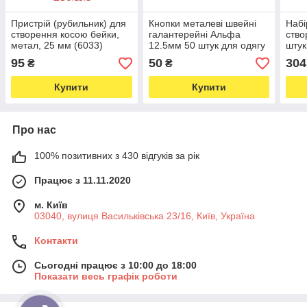
Пристрій (рубильник) для
Кнопки металеві швейні
Набі
створення косою бейки,
галантерейні Альфа
ство
метал, 25 мм (6033)
12.5мм 50 штук для одягу
штук
та інших виробів колір
мм (
95
50
304
₴
₴
оксид (6624)
Купити
Купити
Про нас
100% позитивних з 430 відгуків за рік
Працює з 11.11.2020
м. Київ
03040, вулиця Васильківська 23/16, Київ, Україна
Контакти
Сьогодні працює з 10:00 до 18:00
Показати весь графік роботи