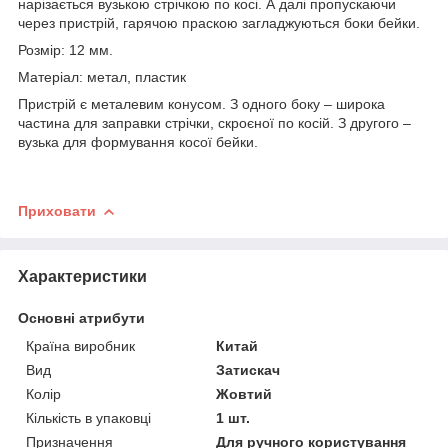
нарізається вузькою стрічкою по косі. А далі пропускаючи
через пристрій, гарячою праскою загладжуються боки бейки.
Розмір: 12 мм.
Матеріал: метал, пластик
Пристрій є металевим конусом. З одного боку – широка
частина для заправки стрічки, скроєної по косій. З другого –
вузька для формування косої бейки.
Приховати
Характеристики
Основні атрибути
Країна виробник
Китай
Вид
Затискач
Колір
Жовтий
Кількість в упаковці
1 шт.
Призначення
Для ручного користування