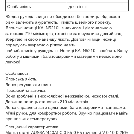
Особливість
для лівші
Жодна рукодільниця не обходиться без ножиць. Від якості
різки залежить акуратність, чіткіість швейного проекту.
Японські ножиці KAI N5210L з нахилом і діагональною
заточкою 210 міліметрів, готові не заточуватися довгий час,
зберігаючи свою найвищу якість. Довговічні міцні ножиці
порадують акуратною різкою навіть
найвибагливішу рукоділлю. Ножиці KAI N5210L зроблять Вашу
роботу з міцними і багатошаровими матеріями неймовірно
легкою!
Особливості:
Японська якість.
Легко регулювати гвинт.
Професійна заточка.
Вони зроблені з високоякісної нержавіючої, ножової сталі.
Довжина ножиць становить 210 міліметрів.
Легко справляється з щільними, багатошаровими тканинами.
М'які ручки, для комфортної роботи. Зручно працювати навіть
при низьких температурах.
Спеціальні характеристики:
Марка сталі: AUS6A (440А) C 0,55-0,65 (вуглець),V 0,10-0,25%