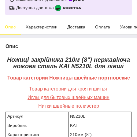
Доступна доставка
Опис
Характеристики
Доставка
Оплата
Умови п
Опис
Ножиці закрійника 210м (8") нержавіюча
ножова сталь KAI N5210L для лівші
Товар категории
Ножницы швейные портновcкие
Товар категории для кроя и шитья
Иглы для бытовых швейных машин
Нитки швейные полиэстер
Артикул
N5210L
Виробник
KAI
Характеристика
210мм (8")