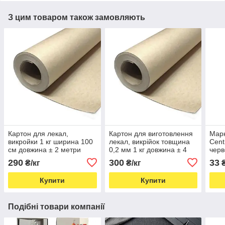
З цим товаром також замовляють
Картон для лекал,
Картон для виготовлення
Марк
викройки 1 кг ширина 100
лекал, викрійок товщина
Cent
см довжина ± 2 метри
0,2 мм 1 кг довжина ± 4
черв
товщина 0,5 мм (5689)
метри ширина 100 см
1,8 
290
300
33
₴/кг
₴/кг
(5688)
Купити
Купити
Подібні товари компанії