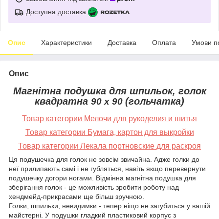
Доступна доставка
Опис
Характеристики
Доставка
Оплата
Умови п
Опис
Магнітна подушка для шпильок, голок
квадратна
(гольчатка)
90 х 90
Товар категории Мелочи для рукоделия и шитья
Товар категории Бумага, картон для выкройки
Товар категории Лекала портновские для раскроя
Ця подушечка для голок не зовсім звичайна. Адже голки до
неї прилипають самі і не губляться, навіть якщо перевернути
подушечку догори ногами. Відмінна магнітна подушка для
зберігання голок - це можливість зробити роботу над
хендмейд-прикрасами ще більш зручною.
Голки, шпильки, невидимки - тепер ніщо не загубиться у вашій
майстерні. У подушки гладкий пластиковий корпус з