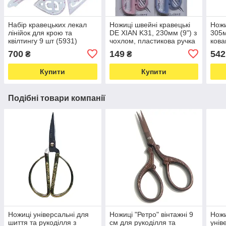
Набір кравецьких лекал
Ножиці швейні кравецькі
Ножи
лінійок для крою та
DE XIAN K31, 230мм (9") з
305м
квілтингу 9 шт (5931)
чохлом, пластикова ручка
кова
асорті (6639)
ручк
700
149
542
₴
₴
Купити
Купити
Подібні товари компанії
Ножиці універсальні для
Ножиці "Ретро" вінтажні 9
Ножи
шиття та рукоділля з
см для рукоділля та
унів