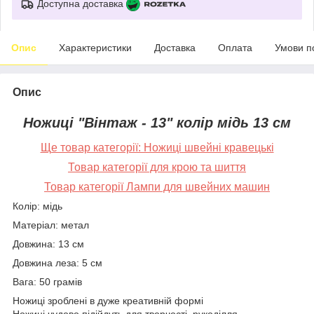
Доступна доставка
Опис
Характеристики
Доставка
Оплата
Умови п
Опис
Ножиці "Вінтаж - 13" колір мідь 13 см
Ще товар категорії: Ножиці швейні кравецькі
Товар категорії для крою та шиття
Товар категорії Лампи для швейних машин
Колір: мідь
Матеріал: метал
Довжина: 13 см
Довжина леза: 5 см
Вага: 50 грамів
Ножиці зроблені в дуже креативній формі