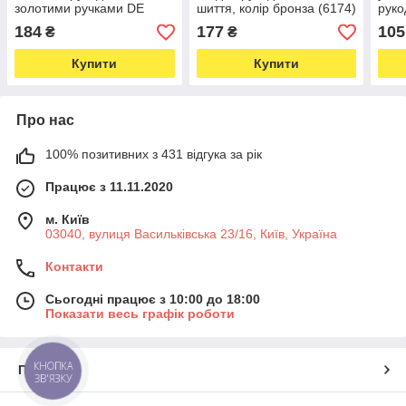
золотими ручками DE
шиття, колір бронза (6174)
руко
XIAN 173mm (6.8") К44
ручк
184
177
105
₴
₴
(6670)
(7")
Купити
Купити
Про нас
100% позитивних з 431 відгука за рік
Працює з 11.11.2020
м. Київ
03040, вулиця Васильківська 23/16, Київ, Україна
Контакти
Сьогодні працює з 10:00 до 18:00
Показати весь графік роботи
КНОПКА
Про нас
ЗВ'ЯЗКУ