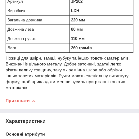
Артикул
JP202
Виробник
LDH
Загальна довжина
220 мм
Довжина леза
80 мм
Довжина ручок
110 мм
Вага
260 грамів
Ножиці для шкіри, замші, нубуку та інших товстих матеріалів.
Виконані із цільного металу. Добре заточені, здатні легко
різати велику товщину, таку як ремінна шкіра або обрізки
інших товстих матеріалів. Ручки мають спеціальну витягнуту
форму, щоб прикладати менше зусиль при різанні товстих
матеріалів.
Приховати
Характеристики
Основні атрибути