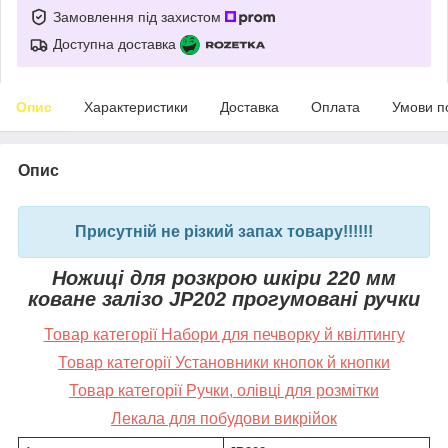
Замовлення під захистом
Доступна доставка
Опис
Характеристики
Доставка
Оплата
Умови п
Опис
Присутній не різкий запах товару!!!!!!
Ножиці для розкрою шкіри 220 мм
коване залізо JP202 прогумовані ручки
Товар категорії Набори для печворку й квілтингу
Товар категорії Установники кнопок й кнопки
Товар категорії Ручки, олівці для розмітки
Лекала для побудови викрійок