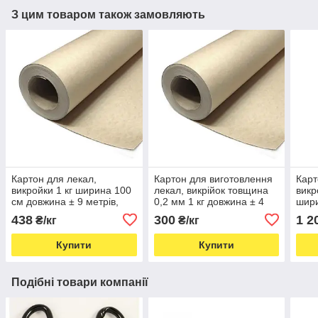
З цим товаром також замовляють
Картон для лекал,
Картон для виготовлення
Карт
викройки 1 кг ширина 100
лекал, викрійок товщина
викр
см довжина ± 9 метрів,
0,2 мм 1 кг довжина ± 4
шири
товщина 0.1 мм (5821)
метри ширина 100 см
10 м
438
300
1 2
₴/кг
₴/кг
(5688)
(567
Купити
Купити
Подібні товари компанії