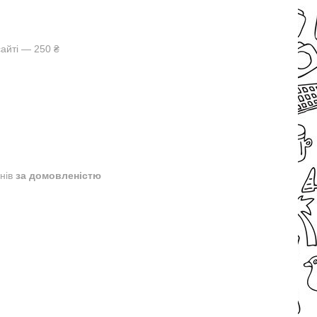
айті — 250 ₴
днів
за домовленістю