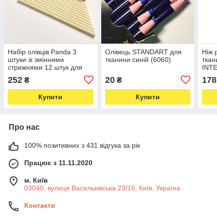
Набір олівців Panda 3
Олівець STANDART для
Ніж 
штуки зі змінними
тканини синій (6060)
ткан
стрижнями 12 штук для
INT
розмітки на тканині, що
діам
252
20
178
₴
₴
зникає при нагріванні
(6848)
Купити
Купити
Про нас
100% позитивних з 431 відгука за рік
Працює з 11.11.2020
м. Київ
03040, вулиця Васильківська 23/16, Київ, Україна
Контакти