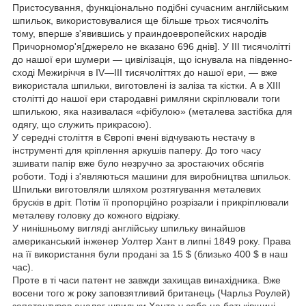
Пристосування, функціонально подібні сучасним англійським
шпильок, використовувалися ще більше трьох тисячоліть
тому, вперше з'явившись у праиндоевропейских народів
Причорномор'я[джерело не вказано 696 днів]. У III тисячолітті
до нашої ери шумери — цивілізація, що існувала на південно-
сході Межиріччя в IV—III тисячоліттях до нашої ери, — вже
використала шпильки, виготовлені із заліза та кістки. А в XIII
столітті до нашої ери стародавні римляни скріплювали тоги
шпилькою, яка називалася «фібулою» (металева застібка для
одягу, що служить прикрасою).
У середні століття в Європі вчені відчувають нестачу в
інструменті для кріплення аркушів паперу. До того часу
зшивати папір вже було незручно за зростаючих обсягів
роботи. Тоді і з'являються машини для виробництва шпильок.
Шпильки виготовляли шляхом розтягування металевих
брусків в дріт. Потім її пропорційно розрізали і прикріплювали
металеву головку до кожного відрізку.
У нинішньому вигляді англійську шпильку винайшов
американський інженер Уолтер Хант в липні 1849 року. Права
на її використання були продані за 15 $ (близько 400 $ в наш
час).
Проте в ті часи патент не завжди захищав винахідника. Вже
восени того ж року заповзятливий британець (Чарльз Роулей)