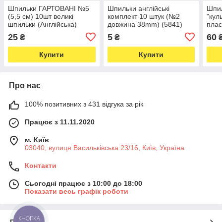
Шпильки ГАРТОВАНІ №5
Шпильки англійські
Шпил
(5,5 см) 10шт великі
комплект 10 штук (№2
"кул
шпильки (Англійська)
довжина 38mm) (5841)
плас
(5971)
200ш
25
5
60
₴
₴
AXEN
Купити
Купити
Про нас
100% позитивних з 431 відгука за рік
Працює з 11.11.2020
м. Київ
03040, вулиця Васильківська 23/16, Київ, Україна
Контакти
Сьогодні працює з 10:00 до 18:00
Показати весь графік роботи
КНОПКА
Про нас