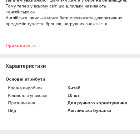
запатентував аналог шпильки Ханта у себе на батьківщині.
Тому тепер у всьому світі цю шпильку називають
«англійською».
Англійська шпилька може бути елементом декоративних
предметів туалету: брошок, нагрудних знаків і т. д.
Приховати
Характеристики
Основні атрибути
Країна виробник
Китай
Кількість в упаковці
10 шт.
Призначення
Для ручного користування
Вид
Англійська булавка