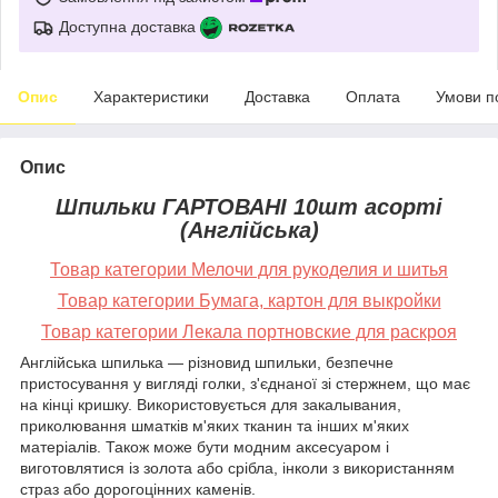
Доступна доставка
Опис
Характеристики
Доставка
Оплата
Умови п
Опис
Шпильки ГАРТОВАНІ 10шт асорті
(Англійська)
Товар категории Мелочи для рукоделия и шитья
Товар категории Бумага, картон для выкройки
Товар категории Лекала портновские для раскроя
Англійська шпилька — різновид шпильки, безпечне
пристосування у вигляді голки, з'єднаної зі стержнем, що має
на кінці кришку. Використовується для закалывания,
приколювання шматків м'яких тканин та інших м'яких
матеріалів. Також може бути модним аксесуаром і
виготовлятися із золота або срібла, інколи з використанням
страз або дорогоцінних каменів.