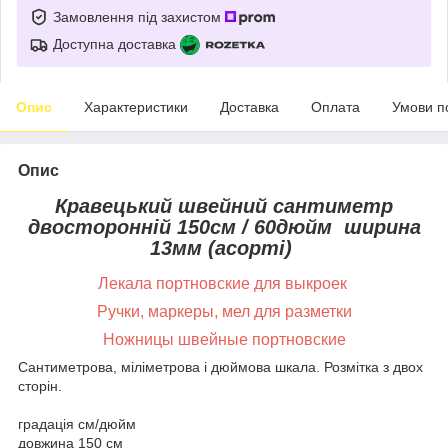
Замовлення під захистом
Доступна доставка
Опис
Характеристики
Доставка
Оплата
Умови п
Опис
Кравецький швейний сантиметр
двосторонній 150см / 60дюйм ширина
13мм (асорті)
Лекала портновские для выкроек
Ручки, маркеры, мел для разметки
Ножницы швейные портновские
Сантиметрова, міліметрова і дюймова шкала. Розмітка з двох
сторін.
градація см/дюйм
довжина 150 см