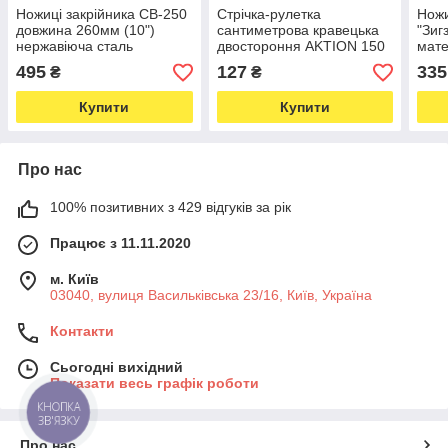
Ножиці закрійника CB-250
Стрічка-рулетка
Ножи
довжина 260мм (10")
сантиметрова кравецька
"Зиг
нержавіюча сталь
двостороння AKTION 150
мате
прогумовані ручки (6471)
см / 60дюймів біла зі
зубч
495
127
335
₴
₴
шнурком 40см (6552)
(582
Купити
Купити
Про нас
100% позитивних з 429 відгуків за рік
Працює з 11.11.2020
м. Київ
03040, вулиця Васильківська 23/16, Київ, Україна
Контакти
Сьогодні вихідний
Показати весь графік роботи
КНОПКА
ЗВ'ЯЗКУ
Про нас