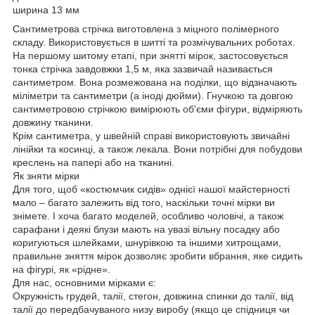
ширина 13 мм
Сантиметрова стрічка виготовлена з міцного полімерного
складу. Використовується в шитті та розмічувальних роботах.
На першому шитому етапі, при знятті мірок, застосовується
тонка стрічка завдовжки 1,5 м, яка зазвичай називається
сантиметром. Вона розмежована на поділки, що відзначають
міліметри та сантиметри (а іноді дюйми). Гнучкою та довгою
сантиметровою стрічкою вимірюють об'єми фігури, відміряють
довжину тканини.
Крім сантиметра, у швейній справі використовують звичайні
лінійки та косинці, а також лекала. Вони потрібні для побудови
креслень на папері або на тканині.
Як зняти мірки
Для того, щоб «костюмчик сидів» однієї нашої майстерності
мало – багато залежить від того, наскільки точні мірки ви
знімете. І хоча багато моделей, особливо чоловічі, а також
сарафани і деякі блузи мають на увазі вільну посадку або
коригуються шлейками, шнурівкою та іншими хитрощами,
правильне зняття мірок дозволяє зробити вбрання, яке сидить
на фігурі, як «рідне».
Для нас, основними мірками є:
Окружність грудей, талії, стегон, довжина спинки до талії, від
талії до передбачуваного низу виробу (якщо це спідниця чи