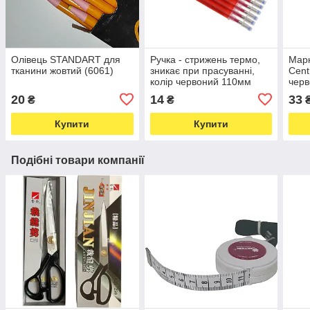
Олівець STANDART для
Ручка - стрижень термо,
Марк
тканини жовтий (6061)
зникає при прасуванні,
Cent
колір червоний 110мм
черв
(6041)
1,8 
20
14
33
₴
₴
Купити
Купити
Подібні товари компанії