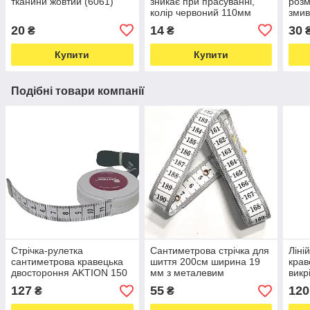
тканини жовтий (6061)
зникає при прасуванні,
розм
колір червоний 110мм
змив
(6041)
само
20
14
30
₴
₴
Купити
Купити
Подібні товари компанії
Стрічка-рулетка
Сантиметрова стрічка для
Ліні
сантиметрова кравецька
шиття 200см ширина 19
крав
двостороння AKTION 150
мм з металевим
викр
см / 60дюймів біла зі
накінечником 7,5см (6699)
плас
127
55
120
₴
₴
шнурком 40см (6552)