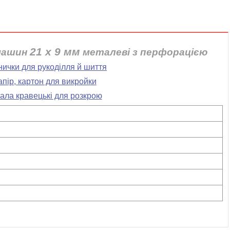
21 х 9 мм
машин
металеві з перфорацією
бнички для рукоділля й шиття
апір, картон для викройки
кала кравецькі для розкрою