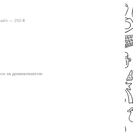
айті — 250 ₴
днів
за домовленістю