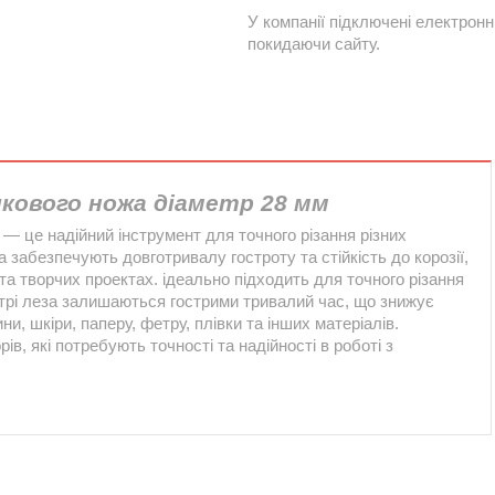
У компанії підключені електронн
покидаючи сайту.
икового ножа діаметр 28 мм
 — це надійний інструмент для точного різання різних
за забезпечують довготривалу гостроту та стійкість до корозії,
а творчих проектах. ідеально підходить для точного різання
стрі леза залишаються гострими тривалий час, що знижує
ни, шкіри, паперу, фетру, плівки та інших матеріалів.
ів, які потребують точності та надійності в роботі з