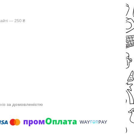
айті — 250 ₴
днів
за домовленістю